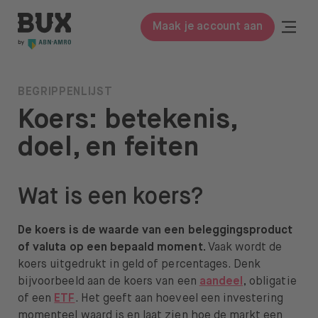
Meteen naar de content
BUX | Doe meer met je geld NL
Togg
Maak je account aan
Close
BUX Prime
BEGRIPPENLIJST
Koers: betekenis,
Tarieven
doel, en feiten
ETF’s
Kennis
Wat is een koers?
Begrippenlijst
De koers is de waarde van een beleggingsproduct
Beleggen in
of valuta op een bepaald moment.
Vaak wordt de
koers uitgedrukt in geld of percentages. Denk
Leer beleggen
bijvoorbeeld aan de koers van een
aandeel
, obligatie
of een
ETF
. Het geeft aan hoeveel een investering
Over ons
momenteel waard is en laat zien hoe de markt een