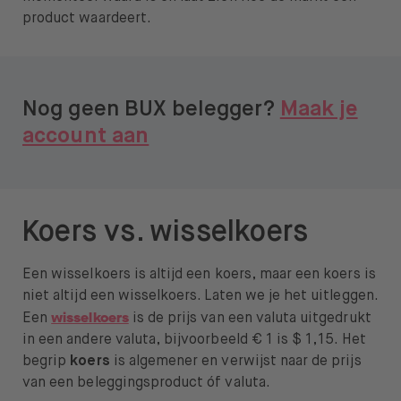
product waardeert.
Over BUX
Vacatures
Pers
Nog geen BUX belegger?
Maak je
account aan
Help
FAQ
Overstappen
Koers vs. wisselkoers
Een wisselkoers is altijd een koers, maar een koers is
niet altijd een wisselkoers. Laten we je het uitleggen.
wisselkoers
Een
is de prijs van een valuta uitgedrukt
Open taal menu
NL
in een andere valuta, bijvoorbeeld € 1 is $ 1,15. Het
begrip
koers
is algemener en verwijst naar de prijs
van een beleggingsproduct óf valuta.