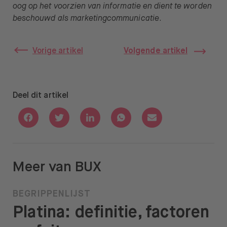
oog op het voorzien van informatie en dient te worden
beschouwd als marketingcommunicatie
.
Vorige artikel
Volgende artikel
Deel dit artikel
Deel via Facebook
Deel via Twitter
Deel via Linkedin
Deel via Whatsapp
Deel via Email
Meer van BUX
BEGRIPPENLIJST
Platina: definitie, factoren