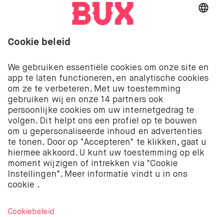
Go to "Instagram"
Go to "Facebook"
Go to "Twitter"
Go to "Youtube"
NL
Cookie Settings
Open taal menu
Beleggen kent risico’s. Je kunt je inleg verliezen.
De beleggingsdiensten van BUX met betrekking tot
aandelen en ETF’s worden aangeboden door BUX B.V.
BUX B.V. is geregistreerd bij de Kamer van
Koophandel onder nummer 58403949. BUX B.V. staat
onder toezicht van de Autoriteit Financiële Markten
(AFM).
BUX B.V. verstrekt geen beleggingsadvies en
beleggers moeten hun eigen beleggingsbeslissingen
nemen of onafhankelijk advies inwinnen. Beleggen
kent risico’s. De waarde van beleggingen kan zowel
stijgen als dalen. Je kunt minder terugkrijgen dan je
oorspronkelijke investering en kunt zelfs je volledige