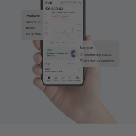
News & Insights
Prime
Sicherheit & Schutz
Über
Über uns
Karriere
Presse
Hilfe