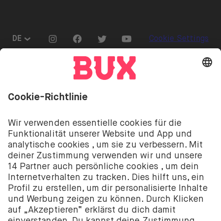
Go to "Instagram"
Go to "Facebook"
Go to "Twitter"
Go to "Youtube"
DE
Cookie Settings
Öffnen Sie das Sprachwechselmenü
Investitionen sind mit Risiken verbunden. Du
könntest deine Einlage verlieren.
Die Investment-Dienstleistungen von BUX werden
von BUX B.V. bereitgestellt. BUX B.V. ist bei der
niederländischen Handelskammer registriert unter
der Nummer 58403949. BUX B.V. wird von der
Niederländischen Aufsichtsbehörde für die
Finanzmärkte (Autoriteit Financiële Markten – AFM)
autorisiert und reguliert.
BUX B.V. bietet keine Anlageberatung an und Anleger
sollten entweder ihre eigenen Entscheidungen