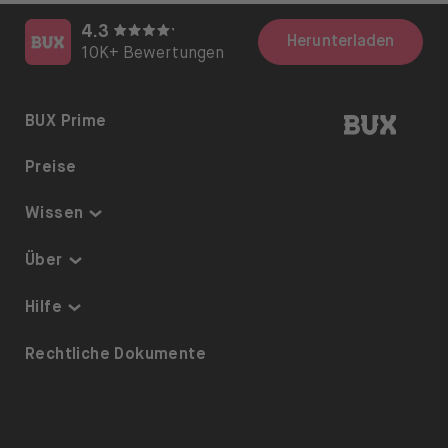
4.3
Herunterladen
10K+ Bewertungen
BUX | 
BUX Prime
Preise
Wissen
Thematisch investieren
Über
Sparplan
Sicherheit & Schutz
Hilfe
ETFs auf BUX
Über uns
Barrierefreiheit
Rechtliche Dokumente
Dividenden
Karriere
Referrals
Aktienverleih
Presse