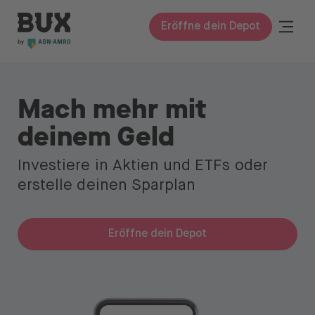
Zum Inhalt springen
BUX | Mach mehr mit deinem Geld DE
Togg
Eröffne dein Depot
Schli
BUX Prime
Mach mehr mit
Preise
deinem Geld
Wissen
Investiere in Aktien und ETFs oder
Wissen
erstelle deinen Sparplan
Glossar
Eröffne dein Depot
Investieren lernen
Investieren in
Aktien & ETFs