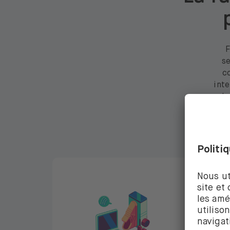
F
se
c
inte
de
Nous 
En savoir plus
En savoi