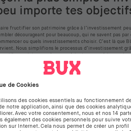
peu importe tes objectif
aire fructifier son patrimoine grâce à l’investissement pe
mbler décourageant pour beaucoup, qui ne savent pas par 
ommencer ou quels investissements choisir. C’est là que B
rvient. Nous simplifions le processus d’investissement gr
s outils conviviaux, un langage clair et une expérience simp
aidons la nouvelle génération d’investisseurs à se constit
patrimoine en toute confiance.
r plus
En savoir plus