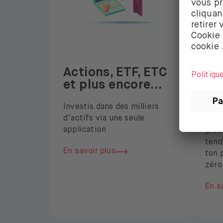
Actions, ETF, ETC
Au
et plus encore…
in
av
Investis dans des milliers
d’actifs via une seule
Fais
application
préé
tend
En savoir plus
ton 
zéro
En s