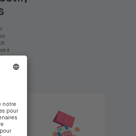
s
ut
où
UX
âce à
le.
uer un
En savoir plus