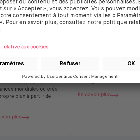
tomatise tes
Gagnez jusqu’à
vestissements
2,00%* d’intérê
ec les plans
Gagne un revenu passif
chaque mois en conserva
 ton choix parmi des plans
ton argent chez BUX
tablis basés sur les
ances mondiales ou crée
En savoir plus
propre plan à partir de
avoir plus