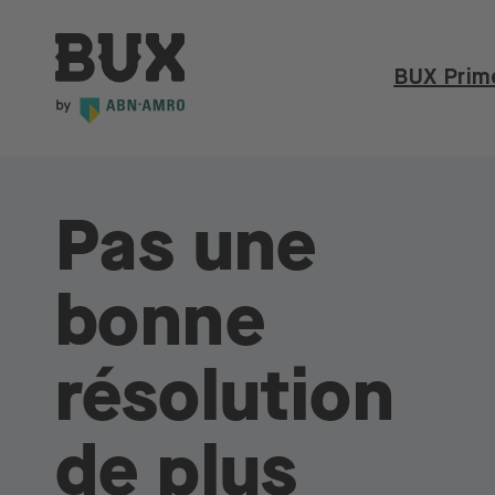
Skip to content
BUX | Réveille ton argent FR
BUX Prim
Pas une
bonne
résolution
de plus