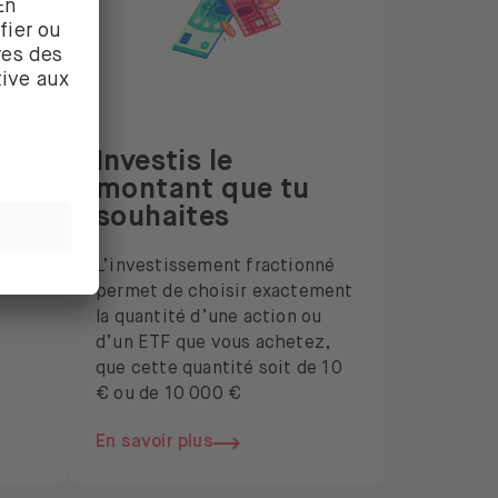
Investis le
t
montant que tu
souhaites
nt
L’investissement fractionné
permet de choisir exactement
la quantité d’une action ou
d’un ETF que vous achetez,
que cette quantité soit de 10
€ ou de 10 000 €
En savoir plus