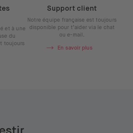
tes
Support client
Notre équipe française est toujours
disponible pour t’aider via le chat
é et à une
ou e-mail.
use du
t toujours
En savoir plus
s
estir,