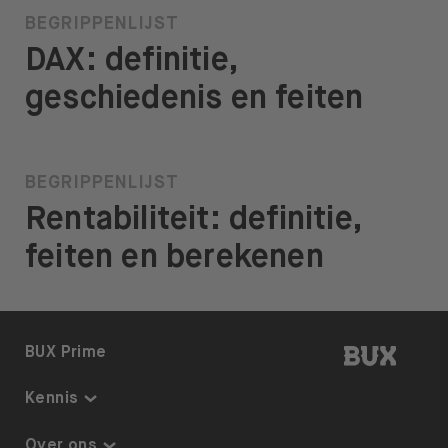
BEGRIPPENLIJST
DAX: definitie,
geschiedenis en feiten
BEGRIPPENLIJST
Rentabiliteit: definitie,
feiten en berekenen
BUX | 
BUX Prime
Kennis
Kennis
Over ons