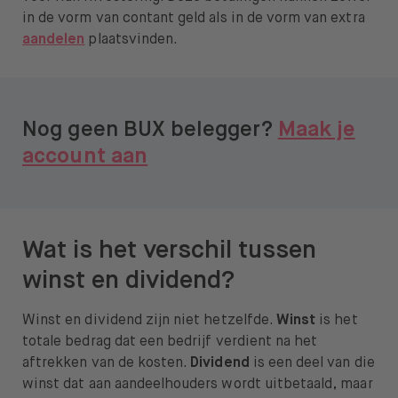
in de vorm van contant geld als in de vorm van extra
Over BUX
aandelen
plaatsvinden.
Vacatures
Pers
Nog geen BUX belegger?
Maak je
Help
account aan
FAQ
Overstappen
Wat is het verschil tussen
winst en dividend?
Winst en dividend zijn niet hetzelfde.
Winst
is het
Open taal menu
NL
totale bedrag dat een bedrijf verdient na het
aftrekken van de kosten.
Dividend
is een deel van die
winst dat aan aandeelhouders wordt uitbetaald, maar