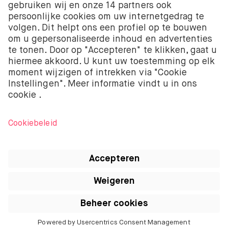
Koophandel onder nummer 58403949. BUX B.V. staat
onder toezicht van de Autoriteit Financiële Markten
(AFM).
BUX B.V. verstrekt geen beleggingsadvies en
beleggers moeten hun eigen beleggingsbeslissingen
nemen of onafhankelijk advies inwinnen. Beleggen
kent risico’s. De waarde van beleggingen kan zowel
stijgen als dalen. Je kunt minder terugkrijgen dan je
oorspronkelijke investering en kunt zelfs je volledige
inleg verliezen.
Apple, het logo van Apple, iPod, iPad, iPod touch, en
iTunes zijn handelsmerken van Apple Inc.
geregistreerd in de VS en andere landen. iPhone is
een handelsmerk van Apple Inc. App Store is een
service merk van Apple Inc.