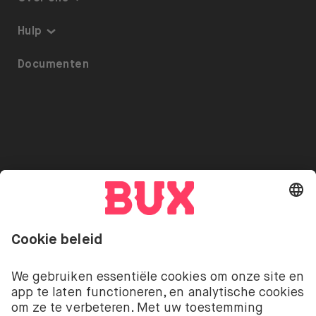
Thematisch beleggen
Over BUX
Hulp
Beleggingsplan
Tarieven
Toegankelijkheid
Documenten
ETF’s op BUX
Pers
Referrals
Uitlenen van Aandelen
Vacatures
Beveiliging
Go to "Instagram"
Go to "Facebook"
Go to "Twitter"
Go to "Youtube"
NL
Cookie Settings
Open taal menu
Beleggen kent risico’s. Je kunt je inleg verliezen.
De beleggingsdiensten van BUX met betrekking tot
aandelen en ETF’s worden aangeboden door BUX B.V.
BUX B.V. is geregistreerd bij de Kamer van