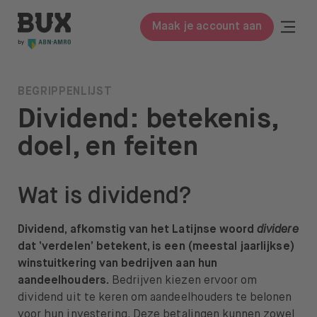
Meteen naar de content
BUX | Doe meer met je geld NL
Togg
Maak je account aan
Close
BUX Prime
BEGRIPPENLIJST
Dividend: betekenis,
Tarieven
doel, en feiten
ETF’s
Kennis
Wat is dividend?
Begrippenlijst
Dividend, afkomstig van het Latijnse
woord
dividere
Beleggen in
dat ‘verdelen’ betekent, is een (meestal jaarlijkse)
winstuitkering van bedrijven aan hun
Leer beleggen
aandeelhouders.
Bedrijven kiezen ervoor om
dividend uit te keren om aandeelhouders te belonen
Over ons
voor hun investering. Deze betalingen kunnen zowel