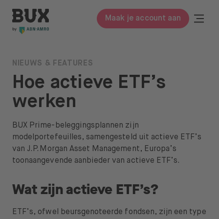
Meteen naar de content
BUX | Doe meer met je geld NL
Togg
Maak je account aan
Close
BUX Prime
NIEUWS & FEATURES
Hoe actieve ETF’s
Tarieven
werken
ETF’s
BUX Prime-beleggingsplannen zijn
Kennis
modelportefeuilles, samengesteld uit actieve ETF’s
Begrippenlijst
van J.P. Morgan Asset Management, Europa’s
toonaangevende aanbieder van actieve ETF’s.
Beleggen in
Wat zijn actieve ETF’s?
Leer beleggen
Over ons
ETF’s, ofwel beursgenoteerde fondsen, zijn een type