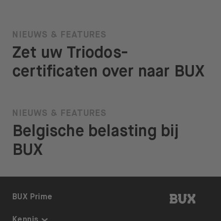
NIEUWS & FEATURES
Zet uw Triodos-
certificaten over naar BUX
NIEUWS & FEATURES
Belgische belasting bij
BUX
BUX | 
BUX Prime
Kennis