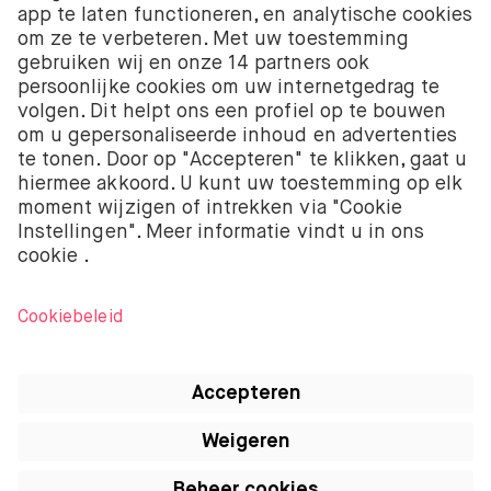
aandelen en ETF’s worden aangeboden door BUX B.V.
BUX B.V. is geregistreerd bij de Kamer van
Koophandel onder nummer 58403949. BUX B.V. staat
onder toezicht van de Autoriteit Financiële Markten
(AFM).
BUX B.V. verstrekt geen beleggingsadvies en
beleggers moeten hun eigen beleggingsbeslissingen
nemen of onafhankelijk advies inwinnen. Beleggen
kent risico’s. De waarde van beleggingen kan zowel
stijgen als dalen. Je kunt minder terugkrijgen dan je
oorspronkelijke investering en kunt zelfs je volledige
inleg verliezen.
Apple, het logo van Apple, iPod, iPad, iPod touch, en
iTunes zijn handelsmerken van Apple Inc.
geregistreerd in de VS en andere landen. iPhone is
een handelsmerk van Apple Inc. App Store is een
service merk van Apple Inc.