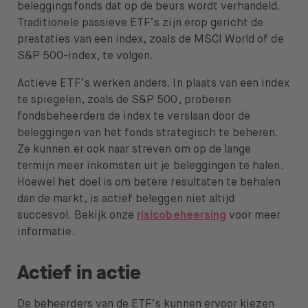
beleggingsfonds dat op de beurs wordt verhandeld.
Over BUX
Traditionele passieve ETF’s zijn erop gericht de
prestaties van een index, zoals de MSCI World of de
Vacatures
S&P 500-index, te volgen.
Pers
Actieve ETF’s werken anders. In plaats van een index
te spiegelen, zoals de S&P 500, proberen
Help
fondsbeheerders de index te verslaan door de
beleggingen van het fonds strategisch te beheren.
FAQ
Ze kunnen er ook naar streven om op de lange
Overstappen
termijn meer inkomsten uit je beleggingen te halen.
Hoewel het doel is om betere resultaten te behalen
dan de markt, is actief beleggen niet altijd
succesvol. Bekijk onze
risicobeheersing
voor meer
informatie.
Open taal menu
NL
Actief in actie
De beheerders van de ETF’s kunnen ervoor kiezen