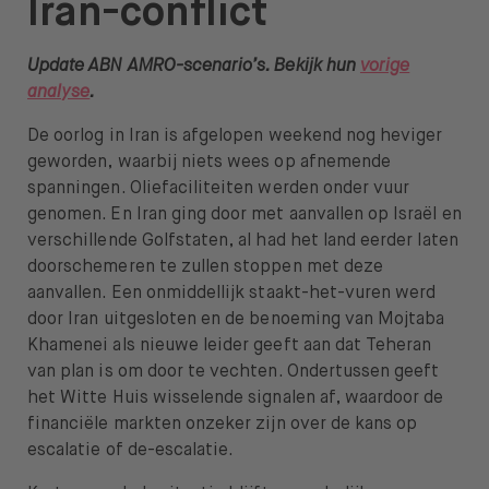
Iran-conflict
Over BUX
Update ABN AMRO-scenario’s. Bekijk hun
vorige
Vacatures
analyse
.
Pers
De oorlog in Iran is afgelopen weekend nog heviger
geworden, waarbij niets wees op afnemende
Help
spanningen. Oliefaciliteiten werden onder vuur
genomen. En Iran ging door met aanvallen op Israël en
FAQ
verschillende Golfstaten, al had het land eerder laten
Overstappen
doorschemeren te zullen stoppen met deze
aanvallen. Een onmiddellijk staakt-het-vuren werd
door Iran uitgesloten en de benoeming van Mojtaba
Khamenei als nieuwe leider geeft aan dat Teheran
van plan is om door te vechten. Ondertussen geeft
het Witte Huis wisselende signalen af, waardoor de
Open taal menu
NL
financiële markten onzeker zijn over de kans op
escalatie of de-escalatie.