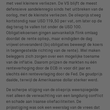
met veel kleinere verliezen. De VS blijft de meest
defensieve aandelenregio sinds het uitbreken van de
oorlog, met de kleinste verliezen. De olieprijs steeg
kortstondig naar USD 119,50 per vat, om later op de
dag terug te vallen tot onder de USD 100.
Obligatiekoersen gingen aanvankelijk flink omlaag
doordat de rente opliep, maar eindigden de dag
vrijwel onveranderd (bij obligaties beweegt de koers
in tegengestelde richting van de rente). Wel maken
beleggers zich zorgen over een mogelijke toename
van de inflatie. Daarom prijzen de markten nu één
renteverhoging door de ECB in voor dit jaar en
slechts één renteverlaging door de Fed. De goudprijs
daalde, terwijl de Amerikaanse dollar sterker werd.
De scherpe stijging van de olieprijs weerspiegelde
niet alleen de verwachting van een langdurig conflict
en schade aan Iraanse oliefaciliteiten. De
prijsstijging was ook een weerslag van de vrees dat