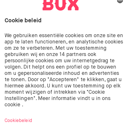
Open taal menu
Beleggen kent risico’s. Je kunt je inleg verliezen.
De beleggingsdiensten van BUX met betrekking tot
aandelen en ETF’s worden aangeboden door BUX B.V.
BUX B.V. is geregistreerd bij de Kamer van
Koophandel onder nummer 58403949. BUX B.V. staat
onder toezicht van de Autoriteit Financiële Markten
(AFM).
BUX B.V. verstrekt geen beleggingsadvies en
beleggers moeten hun eigen beleggingsbeslissingen
nemen of onafhankelijk advies inwinnen. Beleggen
kent risico’s. De waarde van beleggingen kan zowel
stijgen als dalen. Je kunt minder terugkrijgen dan je
oorspronkelijke investering en kunt zelfs je volledige
inleg verliezen.