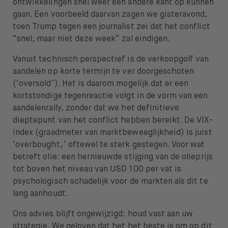
ontwikkelingen snel weer een andere kant op kunnen
gaan. Een voorbeeld daarvan zagen we gisteravond,
toen Trump tegen een journalist zei dat het conflict
“snel, maar niet deze week” zal eindigen.
Vanuit technisch perspectief is de verkoopgolf van
aandelen op korte termijn te ver doorgeschoten
(‘oversold’). Het is daarom mogelijk dat er een
kortstondige tegenreactie volgt in de vorm van een
aandelenrally, zonder dat we het definitieve
dieptepunt van het conflict hebben bereikt. De VIX-
index (graadmeter van marktbeweeglijkheid) is juist
‘overbought,’ oftewel te sterk gestegen. Voor wat
betreft olie: een hernieuwde stijging van de olieprijs
tot boven het niveau van USD 100 per vat is
psychologisch schadelijk voor de markten als dit te
lang aanhoudt.
Ons advies blijft ongewijzigd: houd vast aan uw
strategie. We geloven dat het het beste is om op dit