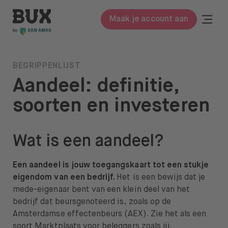
Meteen naar de content
BUX | Doe meer met je geld NL
Togg
Maak je account aan
Close
BUX Prime
BEGRIPPENLIJST
Aandeel: definitie,
Tarieven
soorten en investeren
ETF’s
Kennis
Wat is een aandeel?
Begrippenlijst
Een aandeel is jouw toegangskaart tot een stukje
Beleggen in
eigendom van een bedrijf.
Het is een bewijs dat je
mede-eigenaar bent van een klein deel van het
Leer beleggen
bedrijf dat beursgenoteerd is, zoals op de
Amsterdamse effectenbeurs (AEX). Zie het als een
Over ons
soort Marktplaats voor beleggers zoals jij.