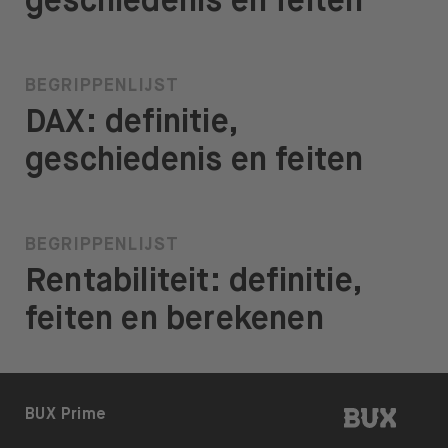
geschiedenis en feiten
BEGRIPPENLIJST
DAX: definitie,
geschiedenis en feiten
BEGRIPPENLIJST
Rentabiliteit: definitie,
feiten en berekenen
BUX | 
BUX Prime