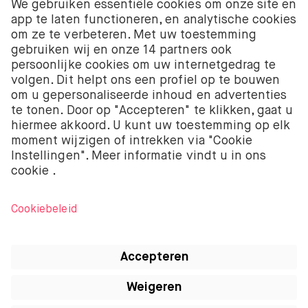
De beleggingsdiensten van BUX met betrekking tot
aandelen en ETF’s worden aangeboden door BUX B.V.
BUX B.V. is geregistreerd bij de Kamer van
Koophandel onder nummer 58403949. BUX B.V. staat
onder toezicht van de Autoriteit Financiële Markten
(AFM).
BUX B.V. verstrekt geen beleggingsadvies en
beleggers moeten hun eigen beleggingsbeslissingen
nemen of onafhankelijk advies inwinnen. Beleggen
kent risico’s. De waarde van beleggingen kan zowel
stijgen als dalen. Je kunt minder terugkrijgen dan je
oorspronkelijke investering en kunt zelfs je volledige
inleg verliezen.
Apple, het logo van Apple, iPod, iPad, iPod touch, en
iTunes zijn handelsmerken van Apple Inc.
geregistreerd in de VS en andere landen. iPhone is
een handelsmerk van Apple Inc. App Store is een