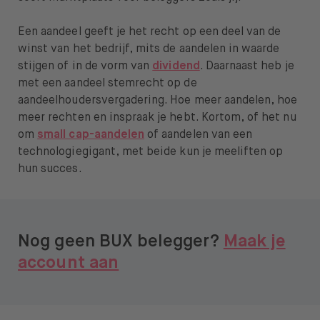
Over BUX
Een aandeel geeft je het recht op een deel van de
Vacatures
winst van het bedrijf, mits de aandelen in waarde
stijgen of in de vorm van
dividend
. Daarnaast heb je
Pers
met een aandeel stemrecht op de
aandeelhoudersvergadering. Hoe meer aandelen, hoe
Help
meer rechten en inspraak je hebt. Kortom, of het nu
om
small cap-aandelen
of aandelen van een
FAQ
technologiegigant, met beide kun je meeliften op
hun succes.
Overstappen
Nog geen BUX belegger?
Maak je
account aan
Open taal menu
NL