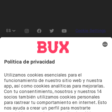
Prensa
Go to "Instagram"
Go to "Facebook"
Go to "Twitter"
Go to "Youtube"
ES
Cookie Settings
Abrir menú de idiomas
Invertir conlleva riesgos. Puedes perder tu depósito.
Invertir conlleva el riesgo de perder el dinero
depositado. Los servicios de inversión de acciones y
ETF de BUX son proporcionados por la empresa
holandesa BUX B.V. BUX B.V. está registrada en la
Cámara de Comercio de Ámsterdam con el número
58403949. BUX B.V. está autorizada y regulada por la
Autoridad Financiera de los Mercados de los Países
Bajos (Autoriteit Financiële Markten – AFM).