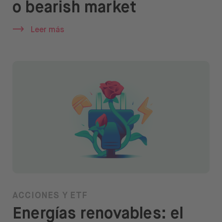
o bearish market
Ayuda
Leer más
Abrir menú de idiomas
ES
ACCIONES Y ETF
Energías renovables: el