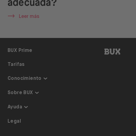
adecuada?
Leer más
BUX | 
BUX Prime
Tarifas
Conocimiento
Inversiones temáticas
Sobre BUX
Plan de inversión
Garantía y Seguridad
Ayuda
ETF en BUX
Somos BUX
Accesibilidad
Legal
Calendario de dividendos
Únete al equipo
Referrals
Préstamo de acciones