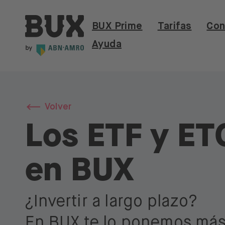
Skip to content
BUX | Haz más con tu dinero ES
BUX Prime
Tarifas
Con
Ayuda
Volver
Los ETF y ET
en BUX
¿Invertir a largo plazo?
En BUX te lo ponemos más 