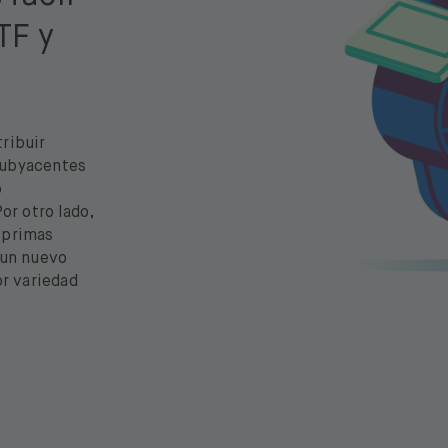
TF y
ribuir
subyacentes
o
or otro lado,
 primas
 un nuevo
or variedad