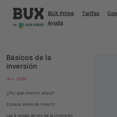
Skip to content
BUX | Haz más con tu dinero ES
BUX Prime
Tarifas
Con
Ayuda
Básicos de la
inversión
Hide
¿Por qué invertir ahora?
3 pasos antes de invertir
Las 4 reglas de oro de la inversión