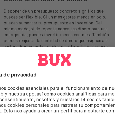
Disponer de un presupuesto concreto significa que
puedes ser flexible. Si un mes gastas menos en ocio,
puedes aumentar tu presupuesto en inversión. Del
mismo modo, si de repente necesitas dinero para una
emergencia, puedes invertir menos ese mes. También
puedes reajustar la cantidad de dinero que asignas a tu
cartera. Por ejemplo, puedes invertir más en acciones
y menos en ETF un mes, dependiendo de tu nivel de
riesgo deseado.
También puedes beneficiarte de la inversión en
acciones y ETF fraccionados. Es algo que te permite
invertir pequeñas cantidades en acciones que son
bastante caras, como las de Adyen o Blackrock. Ahora
puedes diversificar tu cartera incluso con esas
acciones caras. Las acciones fraccionadas ya están
disponibles en el plan de inversión de BUX, lo que nos
lleva al siguiente punto.