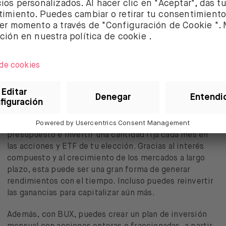
A propósito, ¿quieres saber más sobre la
inversión fraccionada?
Lee este artículo
.
Plan de inversión de BUX
El plan de inversión mensual te permite establecer un
presupuesto e invertir una cantidad fija cada mes en
las acciones y ETF de tu elección. Gracias al interés
compuesto y al crecimiento de los mercados a largo
plazo, esta puede ser una gran forma de generar
rendimientos con el tiempo. Incluso puedes reinvertir
las ganancias para capitalizar aún más.
Además, con BUX, puedes crear un plan de inversión