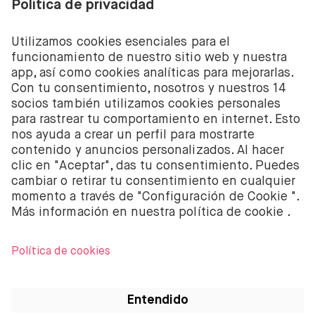
Invertir conlleva el riesgo de perder el dinero
depositado. Los servicios de inversión de acciones y
ETF de BUX son proporcionados por la empresa
holandesa BUX B.V. BUX B.V. está registrada en la
Cámara de Comercio de Ámsterdam con el número
58403949. BUX B.V. está autorizada y regulada por la
Autoridad Financiera de los Mercados de los Países
Bajos (Autoriteit Financiële Markten – AFM).
BUX B.V. no presta asesoramiento en materia de
inversión. Los inversores individuales deben tomar
sus propias decisiones o buscar asesoramiento
independiente. Invertir conlleva riesgos. El valor de
las inversiones puede incrementarse pero también
reducirse y es posible obtener una cantidad inferior a
la inversión original o perder toda la inversión.
Apple, el logo de Apple, iPod, iPad, iPod touch e
iTunes son marcas registradas de Apple Inc.,