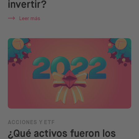
invertir?
Ayuda
Leer más
Abrir menú de idiomas
ES
ACCIONES Y ETF
¿Qué activos fueron los