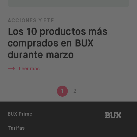
ACCIONES Y ETF
Los 10 productos más
comprados en BUX
durante marzo
Leer más
Paginación de entradas
1
2
BUX | 
BUX Prime
Tarifas