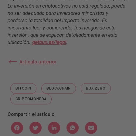
La inversión en criptoactivos no está regulada, puede
no ser adecuada para inversores minoristas y
perderse la totalidad del importe invertido. Es
importante leer y comprender los riesgos de esta
inversión, que se explican detalladamente en esta
ubicación:
getbux.es/legal
.
Artículo anterior
BITCOIN
BLOCKCHAIN
BUX ZERO
GO TO "BITCOIN"
GO TO "BLOCKCHAIN"
GO TO "BUX ZERO"
CRIPTOMONEDA
GO TO "CRIPTOMONEDA"
Compartir el artículo
Share with Facebook
Share with Twitter
Share with Linkedin
Share with Whatsapp
Share with Email