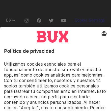
Go to "Instagram"
Go to "Facebook"
Go to "Twitter"
Go to "Youtube"
ES
Cookie Settings
Abrir menú de idiomas
Invertir conlleva riesgos. Puedes perder tu depósito.
Invertir conlleva el riesgo de perder el dinero
depositado. Los servicios de inversión de acciones y
ETF de BUX son proporcionados por la empresa
holandesa BUX B.V. BUX B.V. está registrada en la
Cámara de Comercio de Ámsterdam con el número
58403949. BUX B.V. está autorizada y regulada por la
Autoridad Financiera de los Mercados de los Países
Bajos (Autoriteit Financiële Markten – AFM).
BUX B.V. no presta asesoramiento en materia de