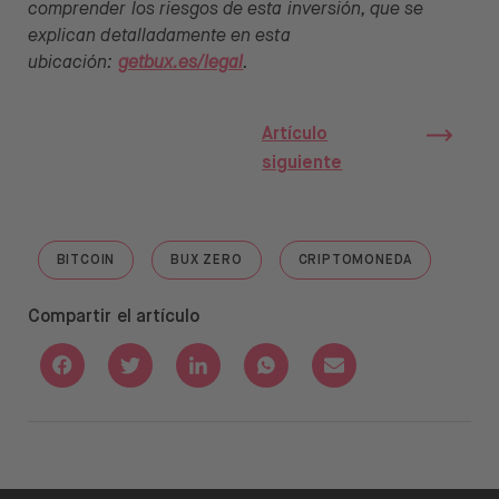
comprender los riesgos de esta inversión, que se
explican detalladamente en esta
ubicación:
getbux.es/legal
.
Artículo
siguiente
BITCOIN
BUX ZERO
CRIPTOMONEDA
GO TO "BITCOIN"
GO TO "BUX ZERO"
GO TO "CRIPTOMON
Compartir el artículo
Share with Facebook
Share with Twitter
Share with Linkedin
Share with Whatsapp
Share with Email