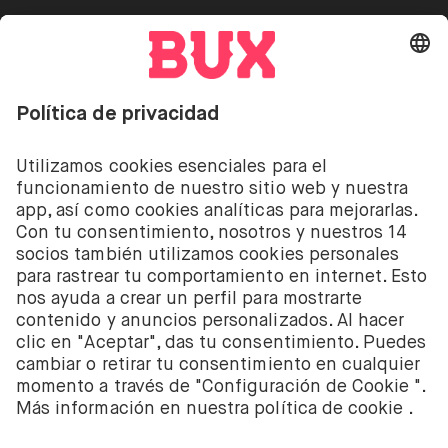
Invertir conlleva riesgos. Puedes perder tu depósito.
Invertir conlleva el riesgo de perder el dinero
depositado. Los servicios de inversión de acciones y
ETF de BUX son proporcionados por la empresa
holandesa BUX B.V. BUX B.V. está registrada en la
Cámara de Comercio de Ámsterdam con el número
58403949. BUX B.V. está autorizada y regulada por la
Autoridad Financiera de los Mercados de los Países
Bajos (Autoriteit Financiële Markten – AFM).
BUX B.V. no presta asesoramiento en materia de
inversión. Los inversores individuales deben tomar
sus propias decisiones o buscar asesoramiento
independiente. Invertir conlleva riesgos. El valor de
las inversiones puede incrementarse pero también