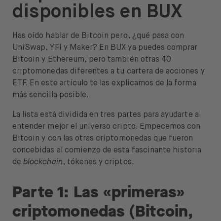
disponibles en BUX
Ayuda
Has oído hablar de Bitcoin pero, ¿qué pasa con
UniSwap, YFI y Maker? En BUX ya puedes comprar
Bitcoin y Ethereum, pero también otras 40
criptomonedas diferentes a tu cartera de acciones y
Abrir menú de idiomas
ES
ETF. En este artículo te las explicamos de la forma
más sencilla posible.
La lista está dividida en tres partes para ayudarte a
entender mejor el universo cripto. Empecemos con
Bitcoin y con las otras criptomonedas que fueron
concebidas al comienzo de esta fascinante historia
de
blockchain
, tókenes y criptos.
Parte 1: Las «primeras»
criptomonedas (Bitcoin,