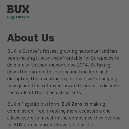
Direttamente al contenuto
BUX | Italy
Close
BUX Prime
About Us
Tariffe
BUX is Europe’s fastest growing neobroker and has
been making it easy and affordable for Europeans to
Impara
do more with their money since 2014. By taking
down the barriers to the financial markets and
Notizie e Approfondimenti
disrupting the investing experience, we’re helping
Impara a investire
new generations of investors and traders to discover
the world of the financial markets.
Azioni ed ETF
BUX’s flagship platform,
BUX Zero
, is making
Sicurezza e garanzia
commission-free investing more accessible and
allows users to invest in the companies they believe
Chi siamo
in. BUX Zero is currently available in the