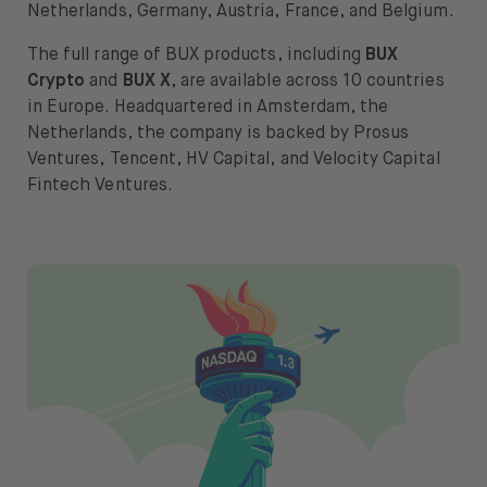
Netherlands, Germany, Austria, France, and Belgium.
Siamo BUX
The full range of BUX products, including
BUX
Lavora con noi
Crypto
and
BUX X
, are available across 10 countries
in Europe. Headquartered in Amsterdam, the
Stampa
Netherlands, the company is backed by Prosus
Ventures, Tencent, HV Capital, and Velocity Capital
Aiuto
Fintech Ventures.
Aprire il menu di cambio lingua
IT