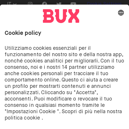
Go to "Instagram"
Go to "Facebook"
Go to "Twitter"
Go to "Youtube"
IT
Cookie Settings
Aprire il menu di cambio lingua
Investire comporta dei rischi. C’è la possibilità che
tu perda il tuo deposito.
I servizi di investimento su azioni ed ETF offerti da
BUX sono forniti da BUX B.V., società registrata
presso la Camera di Commercio di Amsterdam con il
numero 58403949. BUX B.V. è autorizzata a operare
dall’Autorità Olandese per i Mercati Finanziari (AFM)
nei limiti previsti dalla normativa vigente.
BUX B.V. non fornisce consulenza d’investimento e
gli investitori devono prendere le decisioni
d’investimento autonomamente o ricercando una
consulenza indipendente. Investire comporta
rischio. Il valore degli investimenti può aumentare