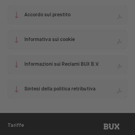
Accordo sul prestito
Informativa sui cookie
Informazioni sui Reclami BUX B.V.
Sintesi della politica retributiva
BUX | I
Tariffe