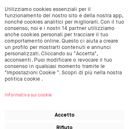
I servizi di investimento su azioni ed ETF offerti da
BUX sono forniti da BUX B.V., società registrata
presso la Camera di Commercio di Amsterdam con il
numero 58403949. BUX B.V. è autorizzata a operare
dall’Autorità Olandese per i Mercati Finanziari (AFM)
nei limiti previsti dalla normativa vigente.
BUX B.V. non fornisce consulenza d’investimento e
gli investitori devono prendere le decisioni
d’investimento autonomamente o ricercando una
consulenza indipendente. Investire comporta
rischio. Il valore degli investimenti può aumentare
come diminuire ed è possibile ricevere indietro
meno di quanto originariamente investito o perdere
l’intero investimento.
Apple, il logo Apple, iPod, iPad, iPod touch e iTunes
sono marchi di Apple Inc., registrati negli Stati Uniti