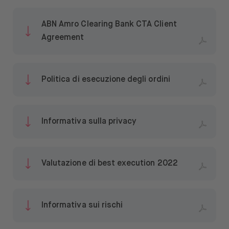
Siamo BUX
ABN Amro Clearing Bank CTA Client
Lavora con noi
Agreement
Stampa
Aiuto
Politica di esecuzione degli ordini
Informativa sulla privacy
Aprire il menu di cambio lingua
IT
Valutazione di best execution 2022
Informativa sui rischi