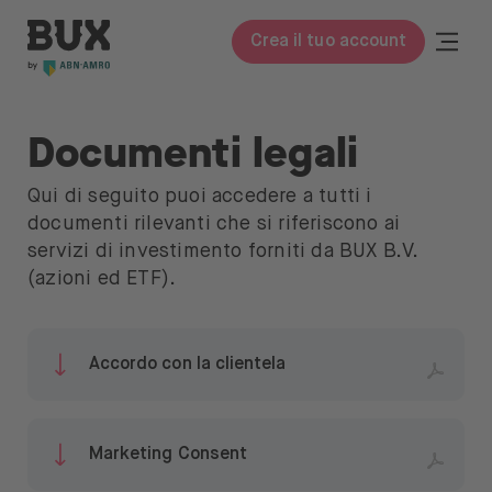
Direttamente al contenuto
BUX | Italy
Togg
Crea il tuo account
Close
BUX Prime
Documenti legali
Tariffe
Qui di seguito puoi accedere a tutti i
documenti rilevanti che si riferiscono ai
Impara
servizi di investimento forniti da BUX B.V.
Notizie e Approfondimenti
(azioni ed ETF).
Impara a investire
Accordo con la clientela
Azioni ed ETF
Sicurezza e garanzia
Marketing Consent
Chi siamo