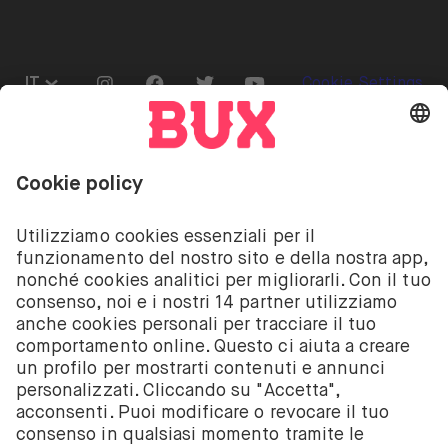
Go to "Instagram"
Go to "Facebook"
Go to "Twitter"
Go to "Youtube"
IT
Cookie Settings
Aprire il menu di cambio lingua
Investire comporta dei rischi. C’è la possibilità che
tu perda il tuo deposito.
I servizi di investimento su azioni ed ETF offerti da
BUX sono forniti da BUX B.V., società registrata
presso la Camera di Commercio di Amsterdam con il
numero 58403949. BUX B.V. è autorizzata a operare
dall’Autorità Olandese per i Mercati Finanziari (AFM)
nei limiti previsti dalla normativa vigente.
BUX B.V. non fornisce consulenza d’investimento e
gli investitori devono prendere le decisioni