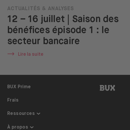
ACTUALITÉS & ANALYSES
12 – 16 juillet | Saison des
bénéfices épisode 1 : le
secteur bancaire
Lire la suite
BUX | R
BUX Prime
Frais
Ressources
Centre de connaissances
À propos