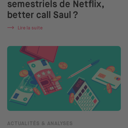
semestriels de Netflix,
À propos de nous
better call Saul ?
Emplois
Lire la suite
Presse
Support
Ouvrir le menu de changement de langue
FR
ACTUALITÉS & ANALYSES