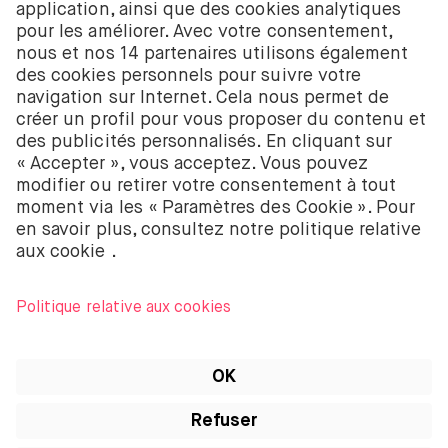
est enregistré auprès de la Chambre de commerce
néerlandaise à Amsterdam sous le numéro
58403949. BUX B.V. est autorisé et réglementé par
l’Autorité néerlandaise des marchés financiers
(Autoriteit Financiële Markten – AFM).
BUX B.V. ne fournit pas de conseils d’investissement
et les investisseurs individuels doivent prendre leurs
propres décisions ou chercher des conseils
indépendants. Investir comporte des risques. La
valeur des investissements peut augmenter ou
diminuer et tu peux recevoir moins que ton
investissement initial ou perdre la totalité de ton
investissement.
Apple, le logo Apple, iPod, iPad, iPod touch et
iTunes sont des marques d’Apple Inc. enregistrées
aux États-Unis et dans d’autres pays. iPhone est une
marque d’Apple Inc. App Store est une marque de