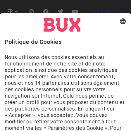
Go to "Instagram"
Go to "Facebook"
Go to "Twitter"
Go to "Youtube"
FR
Cookie Settings
Ouvrir le menu de changement de langue
Investir comporte des risques. Tu peux perdre ton
dépôt.
Les services d’investissement de BUX pour les
actions et les ETF sont fournis par BUX B.V. BUX B.V.
est enregistré auprès de la Chambre de commerce
néerlandaise à Amsterdam sous le numéro
58403949. BUX B.V. est autorisé et réglementé par
l’Autorité néerlandaise des marchés financiers
(Autoriteit Financiële Markten – AFM).
BUX B.V. ne fournit pas de conseils d’investissement
et les investisseurs individuels doivent prendre leurs
propres décisions ou chercher des conseils