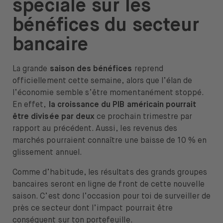
spéciale sur les
À propos de nous
bénéfices du secteur
Emplois
bancaire
Presse
La grande
saison des bénéfices
reprend
Support
officiellement cette semaine, alors que l’élan de
l’économie semble s’être momentanément stoppé.
En effet,
la croissance du PIB américain pourrait
être divisée par deux
ce prochain trimestre par
rapport au précédent. Aussi, les revenus des
Ouvrir le menu de changement de langue
FR
marchés pourraient connaître une baisse de 10 % en
glissement annuel.
Comme d’habitude, les résultats des grands groupes
bancaires seront en ligne de front de cette nouvelle
saison. C’est donc l’occasion pour toi de surveiller de
près ce secteur dont l’impact pourrait être
conséquent sur ton portefeuille.