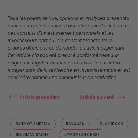
—
Tous les points de vue, opinions et analyses présentés
dans cet article ne doivent pas être considérés comme
des conseils d’investissement personnels et les
investisseurs particuliers doivent prendre leurs
propres décisions ou demander un avis indépendant.
Cet article n’a pas été préparé conformément aux
exigences légales visant à promouvoir le caractère
indépendant de la recherche en investissements et est
considéré comme une communication marketing.
Article précédent
Article suivant
BANK OF AMERICA
BANQUES
BLACKROCK
GO TO "BANK OF AMERICA"
GO TO "BANQUES"
GO TO "BLAC
GOLDMAN SACHS
JPMORGAN CHASE
GO TO "GOLDMAN SACHS"
GO TO "JPMORGAN CHASE"