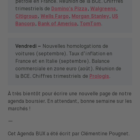
pétrole en France.
Réunion de la BCE. Chiffres
trimestriels de
Domino’s Pizza
,
Walgreens
,
Citigroup
,
Wells Fargo
,
Morgan Stanley
,
US
Bancorp
,
Bank of America
,
TomTom
.
Vendredi –
Nouvelles homologations de
voitures (septembre). Taux d’inflation en
France et en Italie (septembre). Balance
commerciale en zone euro (août). Réunion de
la BCE. Chiffres trimestriels de
Prologis
.
À très bientôt pour écrire une nouvelle page de notre
agenda boursier. En attendant, bonne semaine sur les
marchés !
—
Cet Agenda BUX a été écrit par Clémentine Pougnet.