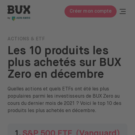
Skip to content
BUX | Réveille ton argent FR
Togg
Créer mon compte
Ferme
BUX Prime
ACTIONS & ETF
Les 10 produits les
Frais
plus achetés sur BUX
Connaissances
Zero en décembre
Apprendre à investir
Lexique
Quelles actions et quels ETFs ont été les plus
populaires parmi les investisseurs de BUX Zero au
Investir dans
cours du dernier mois de 2021 ? Voici le top 10 des
produits les plus achetés en décembre.
Actions & ETF
À propos
1.
S&P 500 ETF (Vanguard)