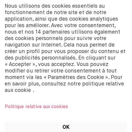
Les services d’investissement de BUX pour les
actions et les ETF sont fournis par BUX B.V. BUX B.V.
est enregistré auprès de la Chambre de commerce
néerlandaise à Amsterdam sous le numéro
58403949. BUX B.V. est autorisé et réglementé par
l’Autorité néerlandaise des marchés financiers
(Autoriteit Financiële Markten – AFM).
BUX B.V. ne fournit pas de conseils d’investissement
et les investisseurs individuels doivent prendre leurs
propres décisions ou chercher des conseils
indépendants. Investir comporte des risques. La
valeur des investissements peut augmenter ou
diminuer et tu peux recevoir moins que ton
investissement initial ou perdre la totalité de ton
investissement.
Apple, le logo Apple, iPod, iPad, iPod touch et
iTunes sont des marques d’Apple Inc. enregistrées