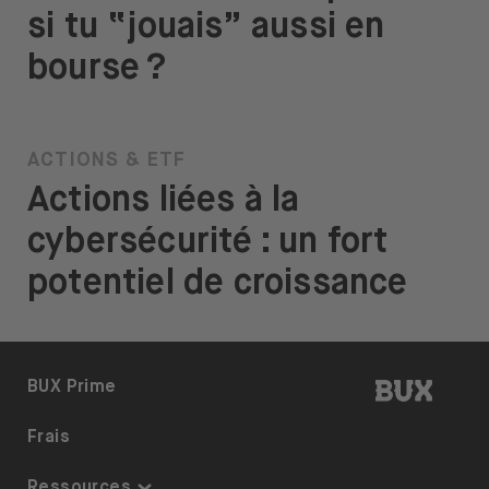
si tu “jouais” aussi en
bourse ?
ACTIONS & ETF
Actions liées à la
cybersécurité : un fort
potentiel de croissance
BUX | R
BUX Prime
Frais
Ressources