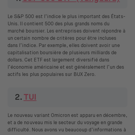
À propos de nous
Le S&P 500 est l’indice le plus important des États-
Emplois
Unis. Il contient 500 des plus grands noms du
Presse
marché boursier. Les entreprises doivent répondre à
un certain nombre de critères pour être incluses
Support
dans l’indice. Par exemple, elles doivent avoir une
capitalisation boursière de plusieurs milliards de
dollars. Cet ETF est largement diversifié dans
l’économie américaine et est généralement l’un des
actifs les plus populaires sur BUX Zero.
Ouvrir le menu de changement de langue
FR
2.
TUI
Le nouveau variant Omicron est apparu en décembre,
et a de nouveau mis le secteur du voyage en grande
difficulté. Nous avons vu beaucoup d’informations à