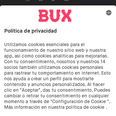
Abrir menú de idiomas
Invertir conlleva riesgos. Puedes perder tu depósito.
Invertir conlleva el riesgo de perder el dinero
depositado. Los servicios de inversión de acciones y
ETF de BUX son proporcionados por la empresa
holandesa BUX B.V. BUX B.V. está registrada en la
Cámara de Comercio de Ámsterdam con el número
58403949. BUX B.V. está autorizada y regulada por la
Autoridad Financiera de los Mercados de los Países
Bajos (Autoriteit Financiële Markten – AFM).
BUX B.V. no presta asesoramiento en materia de
inversión. Los inversores individuales deben tomar
sus propias decisiones o buscar asesoramiento
independiente. Invertir conlleva riesgos. El valor de
las inversiones puede incrementarse pero también