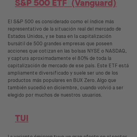
S&P 500 ETF (Vanguard)
Ayuda
El S&P 500 es considerado como el índice más
representativo de la situación real del mercado de
Estados Unidos, y se basa en la capitalización
bursátil de 500 grandes empresas que poseen
Abrir menú de idiomas
ES
acciones que cotizan en las bolsas NYSE o NASDAQ,
y captura aproximadamente el 80% de toda la
capitalización de mercado de ese país. Este ETF está
ampliamente diversificado y suele ser uno de los
productos más populares en BUX Zero. Algo que
también sucedió en diciembre, cuando volvió a ser
elegido por muchos de nuestros usuarios.
TUI