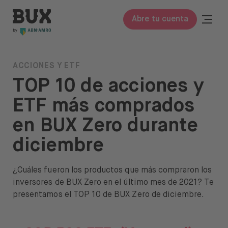
Skip to content
BUX | Haz más con tu dinero ES
Togg
Abre tu cuenta
Close
BUX Prime
ACCIONES Y ETF
TOP 10 de acciones y
Tarifas
ETF más comprados
Conocimiento
en BUX Zero durante
Garantía y Seguridad
diciembre
Sobre BUX
¿Cuáles fueron los productos que más compraron los
Somos BUX
inversores de BUX Zero en el último mes de 2021? Te
presentamos el TOP 10 de BUX Zero de diciembre.
Únete al equipo
Prensa