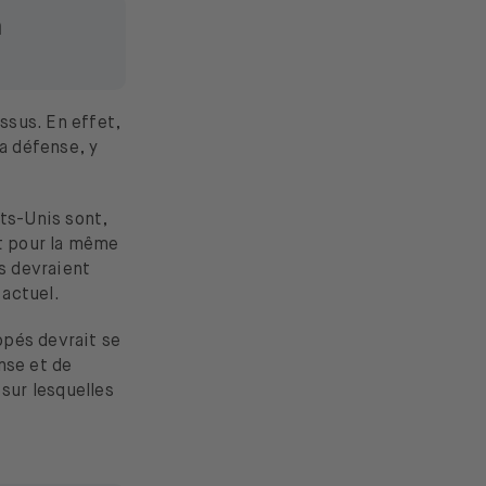
à
ssus. En effet,
a défense, y
ats-Unis sont,
et pour la même
es devraient
actuel.
ppés devrait se
nse et de
sur lesquelles