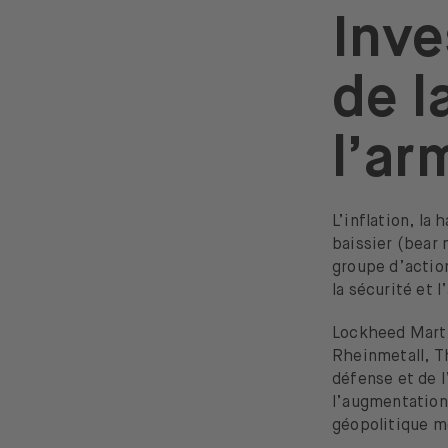
Ho
Inve
In
Kr
de l
Le
Me
No
l’ar
Rh
Te
Tr
L’inflation, la
baissier (bear 
groupe d’action
la sécurité et 
Lockheed Marti
Rheinmetall, Th
défense et de 
l’augmentation 
géopolitique m