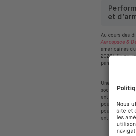
Perform
et d’ar
Au cours des di
Aerospace & D
américaines du 
2022). Et ce, m
pandémie en 20
Une partie des 
société civile.
entreprises te
pourrait être u
pour le secteur
entreprises de