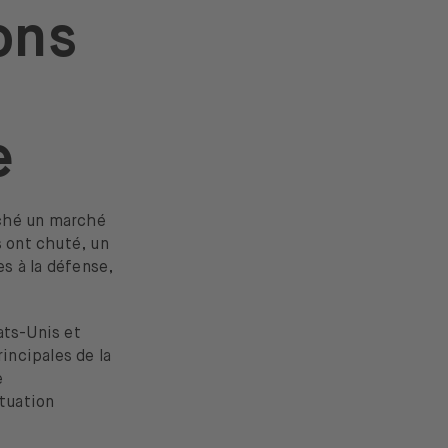
ions
e
enché un marché
s ont chuté, un
es à la défense,
ats-Unis et
incipales de la
e
ituation