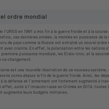
el ordre mondial
de l’URSS en 1991 a mis fin à la guerre froide et à la cour
tefois, ces dernières années, la montée en puissance de la 
ccru de pays comme la Russie ont entraîné un nouvel ordre 
t avec crainte. En effet, la polarisation entre les nations s
la première puissance mondiale, les États-Unis, et la seconde
de ce changement.
raine est une nouvelle illustration de ce nouveau système, 
avons connu depuis la fin de la guerre froide. Ainsi, les dé
s à la défense et l’armement ont fortement augmenté à tra
 effet, suite à l’invasion russe en Crimée en 2014, toutes
t augmenté leurs budgets militaires.