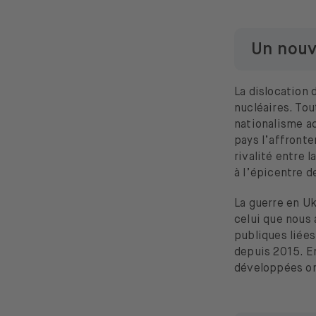
Un nouv
La dislocation 
nucléaires. Tou
nationalisme a
pays l’affronten
rivalité entre 
à l’épicentre 
La guerre en Uk
celui que nous 
publiques liée
depuis 2015. En
développées on