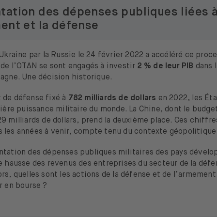
ation des dépenses publiques liées 
ent et la défense
’Ukraine par la Russie le 24 février 2022 a accéléré ce proce
 de l’OTAN se sont engagés à investir
2 % de leur PIB
dans l
magne. Une décision historique.
 de défense fixé à
782 milliards de dollars
en 2022, les Ét
mière puissance militaire du monde. La Chine, dont le budg
9 milliards de dollars, prend la deuxième place. Ces chiffr
 les années à venir, compte tenu du contexte géopolitique 
ntation des dépenses publiques militaires des pays dévelo
e hausse des revenus des entreprises du secteur de la défe
rs, quelles sont les actions de la défense et de l’armement 
r en bourse ?