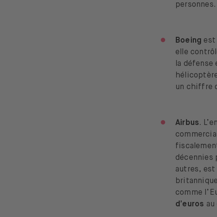
personnes.
Boeing
est 
elle contr
la défense 
hélicoptèr
un chiffre 
Airbus
. L’
commerciaux
fiscalement
décennies p
autres, est
britanniqu
comme l’Eur
d’euros
au 