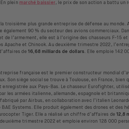
 En plein
marché baissier
, le prix de son action a battu un 
la troisième plus grande entreprise de défense au monde. 
ôle également 90 % du secteur des avions commerciaux. Dan
et de l’armement, elle est à l’origine des chasseurs F-15 et
es Apache et Chinook. Au deuxième trimestre 2022, l’entre
d’affaires de
16,68 milliards de dollars
. Elle emploie 142 
entreprise française est le premier constructeur mondial d’
. Son siège social se trouve à Toulouse, en France, bien qu
 enregistrée aux Pays-Bas. Le chasseur Eurofighter, utilis
ar les armées italienne, allemande, espagnole et britanniq
 fabriqué par Airbus, en collaboration avec l’italien Leonard
e BAE Systems. Elle produit également des drones et des h
ocopter Tiger. Elle a réalisé un chiffre d’affaires de
12,8 m
deuxième trimestre 2022 et emploie environ 128 000 pers