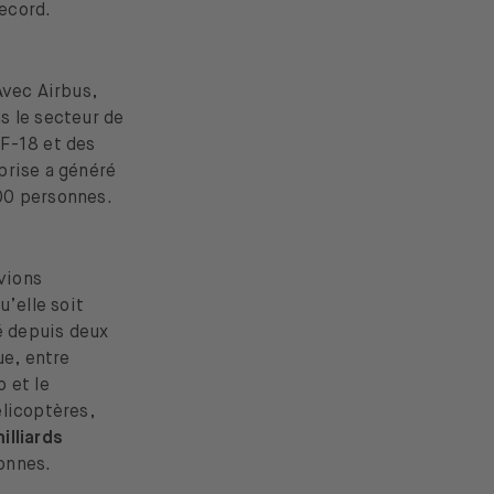
record.
Avec Airbus,
s le secteur de
 F-18 et des
prise a généré
000 personnes.
avions
’elle soit
é depuis deux
ue, entre
o et le
élicoptères,
illiards
onnes.