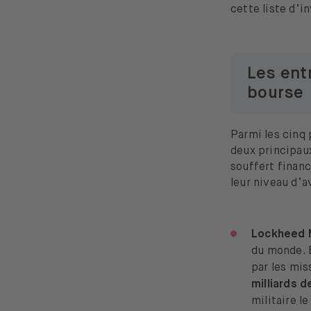
cette liste d’
Les ent
bourse
Parmi les cinq 
deux principaux
souffert finan
leur niveau d’
Lockheed 
du monde. E
par les mis
milliards d
militaire l