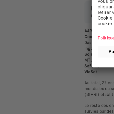
Les act
cotées 
AAR
,
Aerojet R
Company
,
Booz
Dassault Aviati
Ingalls
,
Indra 
Solutions
,
L3Ha
MTU Aero Engi
Safran
,
Sturm 
ViaSat.
Au total, 27 e
mondiales du se
(SIPRI) établi
Le reste des en
suivies par des