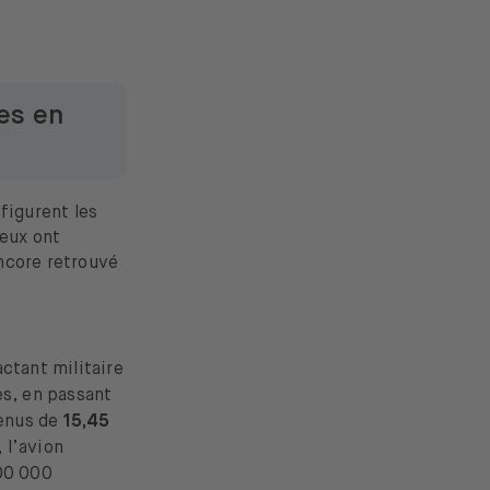
es en
figurent les
deux ont
ncore retrouvé
actant militaire
es, en passant
venus de
15,45
 l’avion
00 000