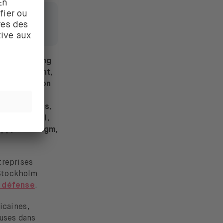
mement
prise
,
Boeing
urtiss-Wright,
e,
Huntington
 & Security
ury Systems
,
,
Rheinmetall
,
pp, TransDigm,
treprises
 Stockholm
e défense
.
icaines,
luses dans