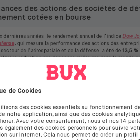
ances des actions des sociétés de d
mement cotées en bourse
x dernières années, le rendement annuel de l’indice
Dow Jo
efense
, qui mesure la performance des actions des entrepr
secteur de l’aérospatiale et de la défense, a été de
13,5 %
algré la réduction des dépenses militaires dans le monde p
20 et 2021.
investissements dans la défense est investie dans d’autres
 Dans cette liste d
‘investissement thématique
, nous expli
 permettent d’investir dans la défense et l’armement. Un s
n puissant moteur de croissance dans les années à venir. Il
 de la
cybersécurité
. Avec BUX Zero, tu peux investir dans
 défense.