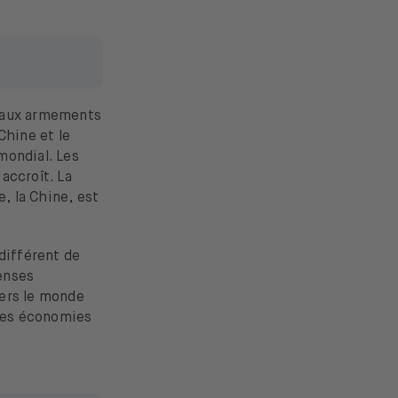
se aux armements
Chine et le
mondial. Les
’accroît. La
, la Chine, est
différent de
penses
vers le monde
 les économies