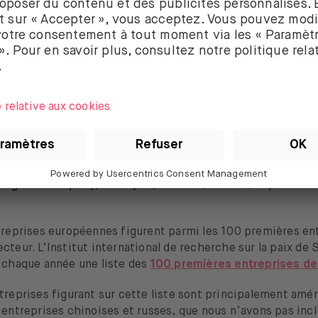
ions des sociétés de défense et d’ar
en bourse
ocketdyne, Aerovironment
,
Airbus
,
Amphenol,
Axon Enter
 Allen Hamilton,
BWX Technologies
,
CACI International, C
on, General Electric,
Heico
,
Honeywell
,
Howmet Aerospac
Sistemas
,
Jacobs Solutions,
Jenoptik
,
KBR, Kratos Defense
rris
,
Leidos
,
Lockheed Martin
,
Maxar Technologies,
Merc
nes
,
Northrop Grumman
,
Oshkosh Corporation, Raytheon
Ruger & Company, Teledyne, Textron
,
Thales
,
ThyssenKru
ntreprises européennes figurent parmi les 100 premières en
cteur. L’Institut international de recherche sur la paix de
t chaque année une liste des
100 premières entreprises d
treprises figurant sur cette liste sont principalement amér
 entreprises chinoises et russes, que nous n’avons pas inc