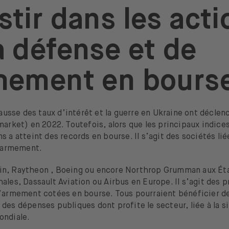
wmet Aerospace
Huntington Ingalls
stir dans les act
dra Sistemas
Jacobs Solutions
Jenoptik
KBR
atos Defense & Security Solutions
L3Harris
a défense et de
idos
Lockheed Martin
Maxar Technologies
rcury Systems
MTU Aero Engines
rthrop Grumman
Oshkosh Corporation
Raytheon
mement en bours
einmetall
Safran
Sturm Ruger & Company
ledyne
Textron
Thales
ThyssenKrupp
ansDigm
ViaSat
 hausse des taux d’intérêt et la guerre en Ukraine ont décl
market) en 2022. Toutefois, alors que les principaux indice
s a atteint des records en bourse. Il s’agit des sociétés lié
l’armement.
n, Raytheon , Boeing ou encore Northrop Grumman aux Ét
ales, Dassault Aviation ou Airbus en Europe. Il s’agit des pr
l’armement cotées en bourse. Tous pourraient bénéficier d
des dépenses publiques dont profite le secteur, liée à la s
ondiale.