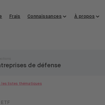
e
Frais
Connaissances
À propos
actions
treprises de défense
Toggle content
R
Aerojet Rocketdyne
Aerovironment
Airbus
phenol
Axon Enterprise
Boeing Company
s les listes thématiques
oz Allen Hamilton
BWX Technologies
I International
Curtiss-Wright
Dassault Aviatio
eral Electric
Heico
Honeywell
 ETF