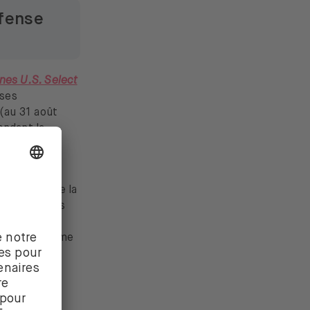
éfense
nes U.S. Select
ises
(au 31 août
endant la
 secteurs de la
quons quelles
ecteur qui
 en va de même
 plus de 40