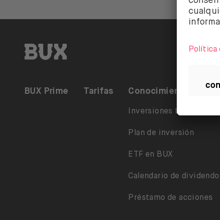
BUX | Haz más con tu dinero ES
BUX Prime
Tarifas
Conocimiento
Inversiones temáticas
Plan de inversión
ETF en BUX
Calendario de dividendo
Préstamo de acciones