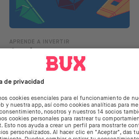
APRENDE A INVERTIR
Acciones
infravaloradas: 4
indicadores para
elegirlas
Leer más