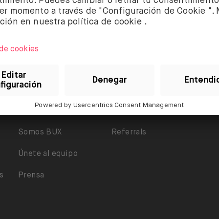
Sobre BUX
Ayuda
Legal
Garantía y Seguridad
Accesibilidad
Somos BUX
Referrals
Únete al equipo
s
Prensa