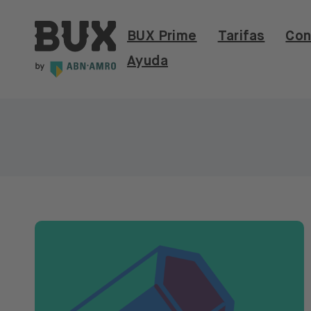
Skip to content
BUX | Haz más con tu dinero ES
BUX Prime
Tarifas
Con
Ayuda