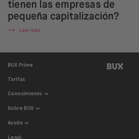
tienen las empresas de
Ayuda
pequeña capitalización?
Leer más
Abrir menú de idiomas
ES
BUX | 
BUX Prime
Tarifas
Conocimiento
Inversiones temáticas
Sobre BUX
Plan de inversión
Garantía y Seguridad
Ayuda
ETF en BUX
Somos BUX
Accesibilidad
Legal