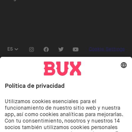
Calendario de dividendos
Únete al equipo
Referrals
Préstamo de acciones
Prensa
Go to "Instagram"
Go to "Facebook"
Go to "Twitter"
Go to "Youtube"
ES
Cookie Settings
Abrir menú de idiomas
Invertir conlleva riesgos. Puedes perder tu depósito.
Invertir conlleva el riesgo de perder el dinero
depositado. Los servicios de inversión de acciones y
ETF de BUX son proporcionados por la empresa
holandesa BUX B.V. BUX B.V. está registrada en la
Cámara de Comercio de Ámsterdam con el número
58403949. BUX B.V. está autorizada y regulada por la
Autoridad Financiera de los Mercados de los Países