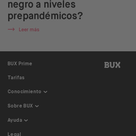
negro a niveles
Ayuda
prepandémicos?
Leer más
Abrir menú de idiomas
ES
BUX | 
BUX Prime
Tarifas
Conocimiento
Inversiones temáticas
Sobre BUX
Plan de inversión
Garantía y Seguridad
Ayuda
ETF en BUX
Somos BUX
Accesibilidad
Legal