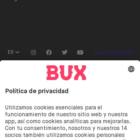
Calendario de dividendos
Únete al equipo
Referrals
Préstamo de acciones
Prensa
Go to "Instagram"
Go to "Facebook"
Go to "Twitter"
Go to "Youtube"
ES
Cookie Settings
Abrir menú de idiomas
Invertir conlleva riesgos. Puedes perder tu depósito.
Invertir conlleva el riesgo de perder el dinero
depositado. Los servicios de inversión de acciones y
ETF de BUX son proporcionados por la empresa
holandesa BUX B.V. BUX B.V. está registrada en la
Cámara de Comercio de Ámsterdam con el número
58403949. BUX B.V. está autorizada y regulada por la
Autoridad Financiera de los Mercados de los Países