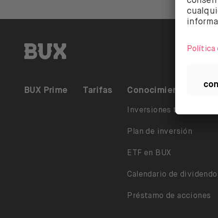
BUX | Haz más con tu dinero ES
BUX Prime
Tarifas
Conocimiento
Inversiones temáticas
Plan de inversión
ETF en BUX
Calendario de dividendo
Préstamo de acciones