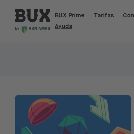
Skip to content
BUX | Haz más con tu dinero ES
BUX Prime
Tarifas
Con
Ayuda