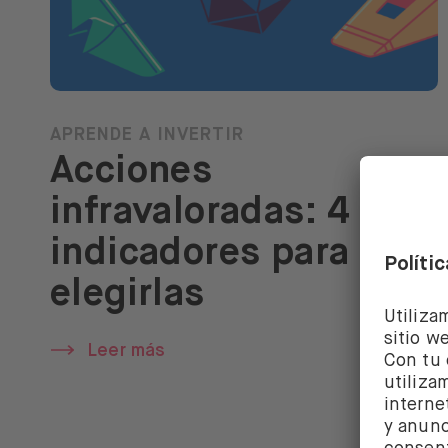
APRENDE A INVERTIR
Acciones
infravaloradas: 4
indicadores para
elegirlas
Leer más