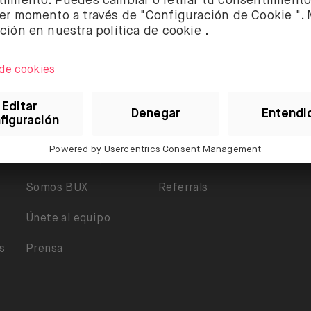
Sobre BUX
Ayuda
Legal
Garantía y Seguridad
Accesibilidad
Somos BUX
Referrals
Únete al equipo
s
Prensa