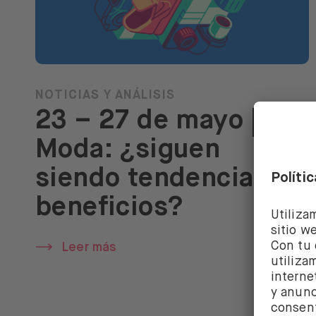
NOTICIAS Y ANÁLISIS
23 – 27 de mayo |
Moda: ¿siguen
siendo tendencia los
beneficios?
Leer más