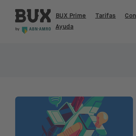
Skip to content
BUX | Haz más con tu dinero ES
BUX Prime
Tarifas
Con
Ayuda