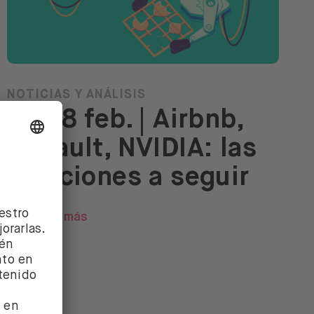
NOTICIAS Y ANÁLISIS
14-18 feb. | Airbnb,
Renault, NVIDIA: las
3 acciones a seguir
Leer más