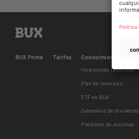
BUX | Haz más con tu dinero ES
BUX Prime
Tarifas
Conocimiento
Inversiones temáticas
Plan de inversión
ETF en BUX
Calendario de dividendo
Préstamo de acciones