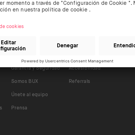
Sobre BUX
Ayuda
Legal
Garantía y Seguridad
Accesibilidad
Somos BUX
Referrals
Únete al equipo
s
Prensa