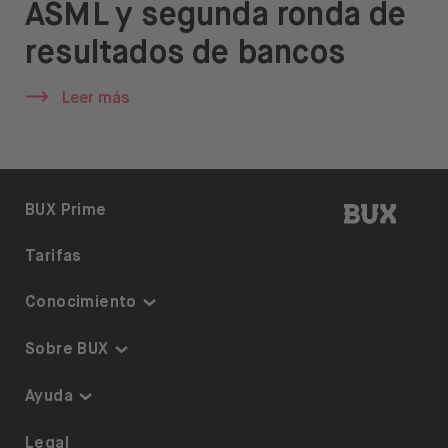
ASML y segunda ronda de
Ayuda
resultados de bancos
Leer más
Abrir menú de idiomas
ES
BUX | 
BUX Prime
Tarifas
Conocimiento
Inversiones temáticas
Sobre BUX
Plan de inversión
Garantía y Seguridad
Ayuda
ETF en BUX
Somos BUX
Accesibilidad
Legal