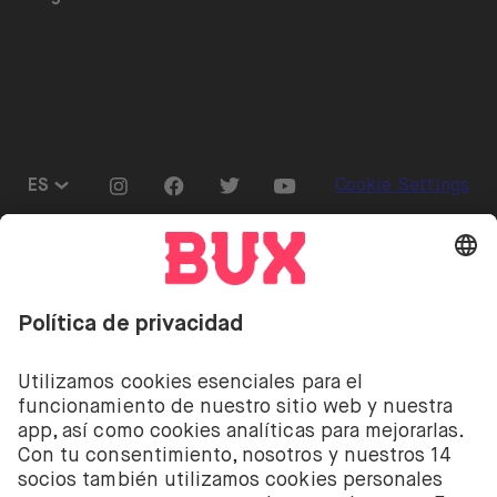
Calendario de dividendos
Únete al equipo
Referrals
Préstamo de acciones
Prensa
Go to "Instagram"
Go to "Facebook"
Go to "Twitter"
Go to "Youtube"
ES
Cookie Settings
Abrir menú de idiomas
Invertir conlleva riesgos. Puedes perder tu depósito.
Invertir conlleva el riesgo de perder el dinero
depositado. Los servicios de inversión de acciones y
ETF de BUX son proporcionados por la empresa
holandesa BUX B.V. BUX B.V. está registrada en la
Cámara de Comercio de Ámsterdam con el número
58403949. BUX B.V. está autorizada y regulada por la
Autoridad Financiera de los Mercados de los Países