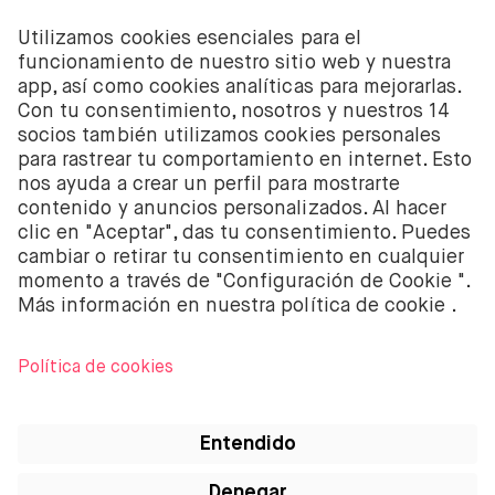
depositado. Los servicios de inversión de acciones y
ETF de BUX son proporcionados por la empresa
holandesa BUX B.V. BUX B.V. está registrada en la
Cámara de Comercio de Ámsterdam con el número
58403949. BUX B.V. está autorizada y regulada por la
Autoridad Financiera de los Mercados de los Países
Bajos (Autoriteit Financiële Markten – AFM).
BUX B.V. no presta asesoramiento en materia de
inversión. Los inversores individuales deben tomar
sus propias decisiones o buscar asesoramiento
independiente. Invertir conlleva riesgos. El valor de
las inversiones puede incrementarse pero también
reducirse y es posible obtener una cantidad inferior a
la inversión original o perder toda la inversión.
Apple, el logo de Apple, iPod, iPad, iPod touch e
iTunes son marcas registradas de Apple Inc.,
registradas en Estados Unidos y otros países. iPhone