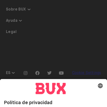
Inversiones temáticas
Sobre BUX
Plan de inversión
Garantía y Seguridad
Ayuda
ETF en BUX
Somos BUX
Accesibilidad
Legal
Calendario de dividendos
Únete al equipo
Referrals
Préstamo de acciones
Prensa
Go to "Instagram"
Go to "Facebook"
Go to "Twitter"
Go to "Youtube"
ES
Cookie Settings
Abrir menú de idiomas
Invertir conlleva riesgos. Puedes perder tu depósito.
Invertir conlleva el riesgo de perder el dinero