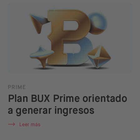
Ayuda
Abrir menú de idiomas
ES
PRIME
Plan BUX Prime orientado
a generar ingresos
Leer más