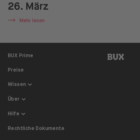
Öffnen Sie das Sprachwechselmenü
DE
26. März
Mehr lesen
BUX | 
BUX Prime
Preise
Wissen
Thematisch investieren
Über
Sparplan
Sicherheit & Schutz
Hilfe
ETFs auf BUX
Über uns
Barrierefreiheit
Rechtliche Dokumente
Dividenden
Karriere
Referrals