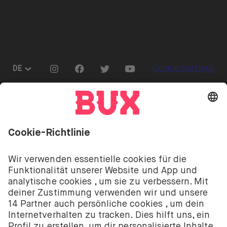
Aktienverleih
Presse
Go to "Instagram"
Go to "Facebook"
Go to "Twitter"
Go to "Youtube"
DE
Cookie Settings
Öffnen Sie das Sprachwechselmenü
Investitionen sind mit Risiken verbunden. Du
könntest deine Einlage verlieren.
Die Investment-Dienstleistungen von BUX werden
von BUX B.V. bereitgestellt. BUX B.V. ist bei der
niederländischen Handelskammer registriert unter
der Nummer 58403949. BUX B.V. wird von der
Niederländischen Aufsichtsbehörde für die
Finanzmärkte (Autoriteit Financiële Markten – AFM)
autorisiert und reguliert.