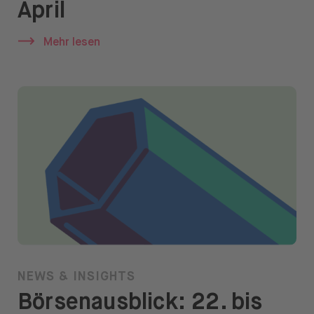
April
News & Insights
Prime
Mehr lesen
Sicherheit & Schutz
Über
Über uns
Karriere
Presse
Hilfe
NEWS & INSIGHTS
Börsenausblick: 22. bis