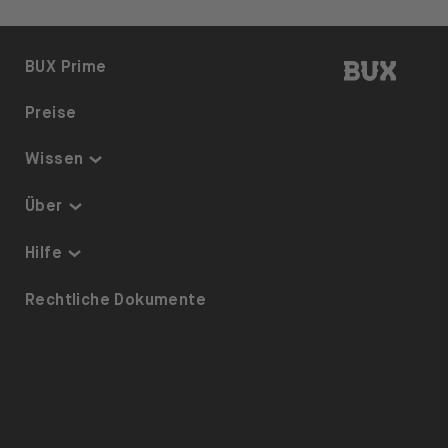
BUX | 
BUX Prime
Preise
Wissen
Thematisch investieren
Über
Sparplan
Sicherheit & Schutz
Hilfe
ETFs auf BUX
Über uns
Barrierefreiheit
Rechtliche Dokumente
Dividenden
Karriere
Referrals
Aktienverleih
Presse