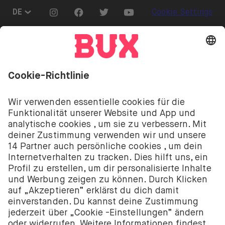
Go to "Instagram"
Go to "Facebook"
Go to "Twitter"
Go to "Youtube"
DE
Cookie Settings
Öffnen Sie das Sprachwechselmenü
Investitionen sind mit Risiken verbunden. Du
könntest deine Einlage verlieren.
Die Investment-Dienstleistungen von BUX werden
von BUX B.V. bereitgestellt. BUX B.V. ist bei der
niederländischen Handelskammer registriert unter
der Nummer 58403949. BUX B.V. wird von der
Niederländischen Aufsichtsbehörde für die
Finanzmärkte (Autoriteit Financiële Markten – AFM)
autorisiert und reguliert.
BUX B.V. bietet keine Anlageberatung an und Anleger
sollten entweder ihre eigenen Entscheidungen
treffen oder unabhängige Beratung in Anspruch
nehmen. Investitionen sind mit Risiken verbunden.