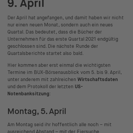
9. April
News & Insights
Prime
Der April hat angefangen, und damit haben wir nicht
nur einen neuen Monat, sondern auch ein neues
Sicherheit & Schutz
Quartal. Das bedeutet, dass die Bücher der
Unternehmen für das erste Quartal 2021 endgültig
Über
geschlossen sind. Die nächste Runde der
Quartalsberichte startet also bald.
Über uns
Hier kommen aber erst einmal die wichtigsten
Karriere
Termine im BUX-Börsenausblick vom 5. bis 9. April,
unter anderem mit zahlreichen
Wirtschaftsdaten
Presse
und dem
Protokoll der letzten
US-
Notenbanksitzung
:
Hilfe
Montag, 5. April
Am Montag seid ihr hoffentlich alle noch – mit
ausreichend Abstand – mit der Eiersuche