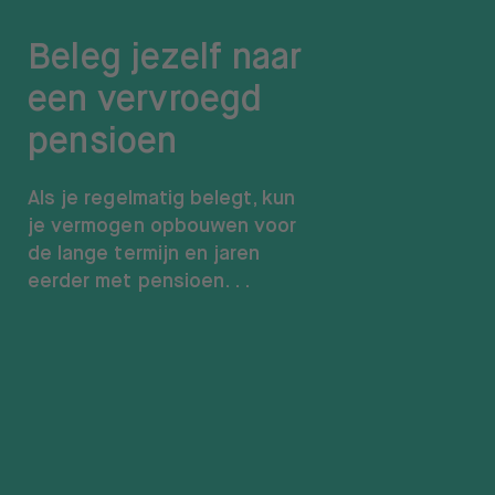
Over BUX
Beleg jezelf naar
Vacatures
een vervroegd
Pers
pensioen
Help
Als je regelmatig belegt, kun
FAQ
je vermogen opbouwen voor
de lange termijn en jaren
Overstappen
eerder met pensioen. . .
Open taal menu
NL