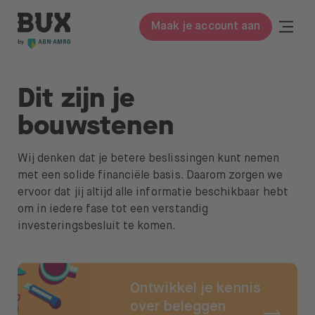
Meteen naar de content
BUX | Doe meer met je geld NL
Togg
Maak je account aan
Close
BUX Prime
Dit zijn je
Tarieven
bouwstenen
ETF’s
Wij denken dat je betere beslissingen kunt nemen
met een solide financiële basis. Daarom zorgen we
Kennis
ervoor dat jij altijd alle informatie beschikbaar hebt
om in iedere fase tot een verstandig
Begrippenlijst
investeringsbesluit te komen.
Beleggen in
Leer beleggen
Ontwikkel je kennis
Over ons
over beleggen