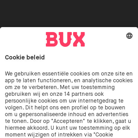
Beveiliging
Go to "Instagram"
Go to "Facebook"
Go to "Twitter"
Go to "Youtube"
NL
Cookie Settings
Open taal menu
Beleggen kent risico’s. Je kunt je inleg verliezen.
De beleggingsdiensten van BUX met betrekking tot
aandelen en ETF’s worden aangeboden door BUX B.V.
BUX B.V. is geregistreerd bij de Kamer van
Koophandel onder nummer 58403949. BUX B.V. staat
onder toezicht van de Autoriteit Financiële Markten
(AFM).
BUX B.V. verstrekt geen beleggingsadvies en
beleggers moeten hun eigen beleggingsbeslissingen