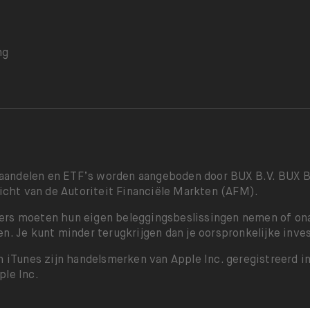
s
ng
aandelen en ETF’s worden aangeboden door BUX B.V. BUX B.V
cht van de Autoriteit Financiële Markten (AFM).
ers moeten hun eigen beleggingsbeslissingen nemen of onaf
n. Je kunt minder terugkrijgen dan je oorspronkelijke invest
en iTunes zijn handelsmerken van Apple Inc. geregistreerd 
ple Inc.