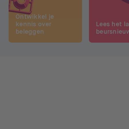
Ontwikkel je
kennis over
Lees het l
beleggen
beursnieu