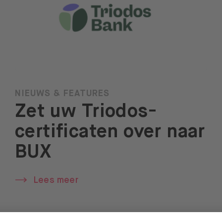
NIEUWS & FEATURES
Zet uw Triodos-
certificaten over naar
BUX
Lees meer