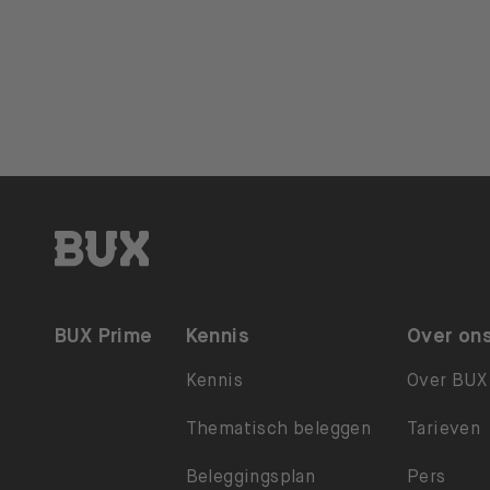
Berichten paginering
BUX | Doe meer met je geld NL
BUX Prime
Kennis
Over on
Kennis
Over BUX
Thematisch beleggen
Tarieven
Beleggingsplan
Pers