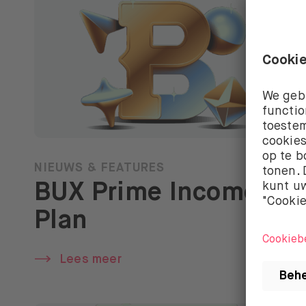
NIEUWS & FEATURES
BUX Prime Income
Plan
Lees meer