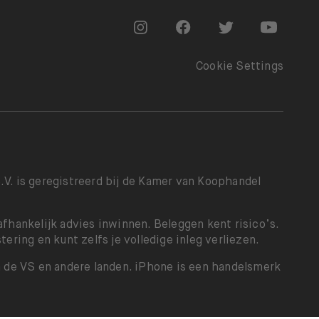
Go to "Instagram"
Go to "Facebook"
Go to "Twitter"
Go to "Y
Cookie Settings
. is geregistreerd bij de Kamer van Koophandel
hankelijk advies inwinnen. Beleggen kent risico’s.
ering en kunt zelfs je volledige inleg verliezen.
in de VS en andere landen. iPhone is een handelsmerk