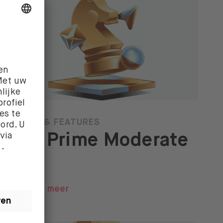
NIEUWS & FEATURES
BUX Prime Moderate
Plan
Lees meer