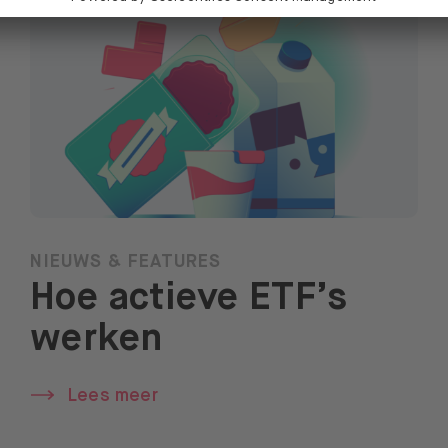
NIEUWS & FEATURES
Hoe actieve ETF’s
werken
Lees meer