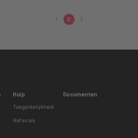
1
2
3
s
Hulp
Documenten
Toegankelijkheid
Referrals