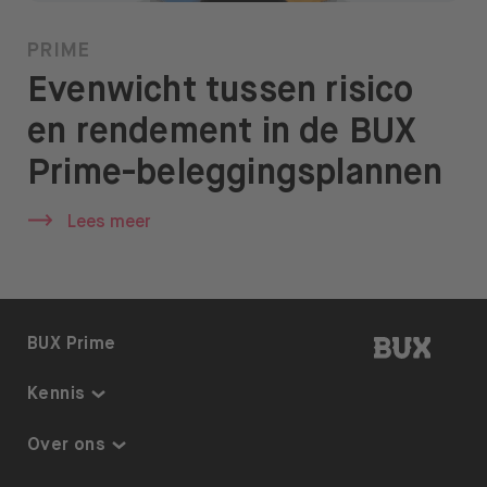
PRIME
Evenwicht tussen risico
en rendement in de BUX
Prime-beleggingsplannen
Lees meer
BUX | 
BUX Prime
Kennis
Kennis
Over ons
Thematisch beleggen