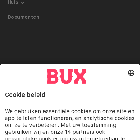
Over BUX
Hulp
Beleggingsplan
Tarieven
Toegankelijkheid
Documenten
ETF’s op BUX
Pers
Referrals
Uitlenen van Aandelen
Vacatures
Beveiliging
Go to "Instagram"
Go to "Facebook"
Go to "Twitter"
Go to "Youtube"
NL
Cookie Settings
Open taal menu
Beleggen kent risico’s. Je kunt je inleg verliezen.
De beleggingsdiensten van BUX met betrekking tot
aandelen en ETF’s worden aangeboden door BUX B.V.
BUX B.V. is geregistreerd bij de Kamer van
Koophandel onder nummer 58403949. BUX B.V. staat