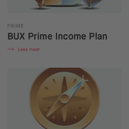
Over BUX
Vacatures
PRIME
Pers
BUX Prime Income Plan
Help
Lees meer
FAQ
Overstappen
Open taal menu
NL