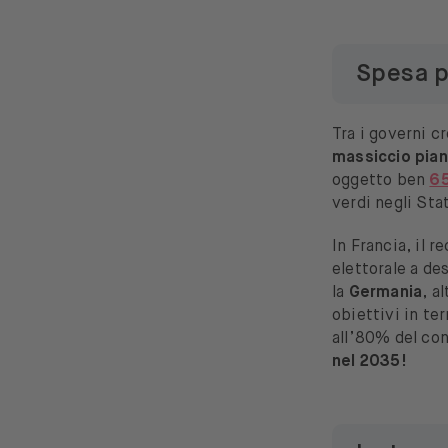
Spesa pu
Tra i governi c
massiccio pian
oggetto ben
65
verdi negli Sta
In Francia, il
elettorale a de
la
Germania
, a
obiettivi in te
all’80% del con
nel 2035!