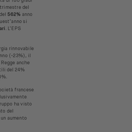
ta di 180 gradi
trimestre del
del
562%
anno
quest’anno si
ari
. L’EPS
rgia rinnovabile
nno (-23%), il
. Regge anche
tili del 24%
10%.
società francese
clusivamente
gruppo ha visto
nto del
e un aumento