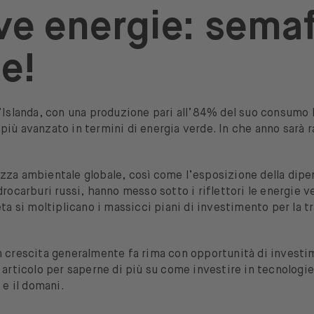
nnon Armstrong Sustainable Infrastructure Capita
e energie: sema
rdex
Verbund
Daqo New Energy
newable Energy Group
Acciona
Technip Energie
e!
emens Gamesa Renewable Energy
A Solar Technology
obal Clean Energy ETF (iShares)
w Energy ETF (Lyxor)
’Islanda, con una produzione pari all’84% del suo consumo lo
iù avanzato in termini di energia verde. In che anno sarà r
zza ambientale globale, così come l’esposizione della dip
drocarburi russi, hanno messo sotto i riflettori le energie ve
eta si moltiplicano i massicci piani di investimento per la t
 crescita generalmente fa rima con opportunità di investim
 articolo per saperne di più su come investire in tecnologi
 e il domani.