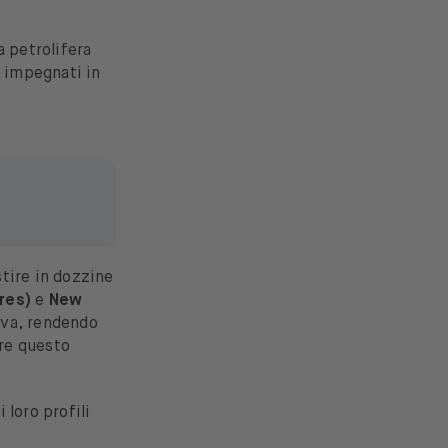
a petrolifera
o impegnati in
tire in dozzine
res)
e
New
ava, rendendo
are questo
 loro profili