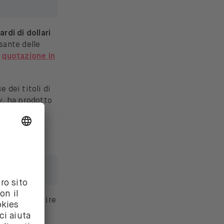
iardi di dollari
rsante delle
a
quotazione in
 dei titoli di
y,
ha prodotto
12%
negli
ente
i puoi investire