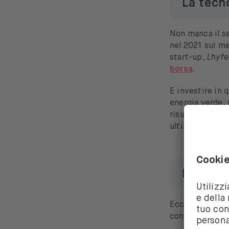
La tecn
Non manca il se
nel 2021 sui me
start-up,
Lhyfe
borsa
.
E investire in 
energia verde, 
risultati inferio
ultimi due anni
Produtt
Ecco un elenco
con BUX Zero: