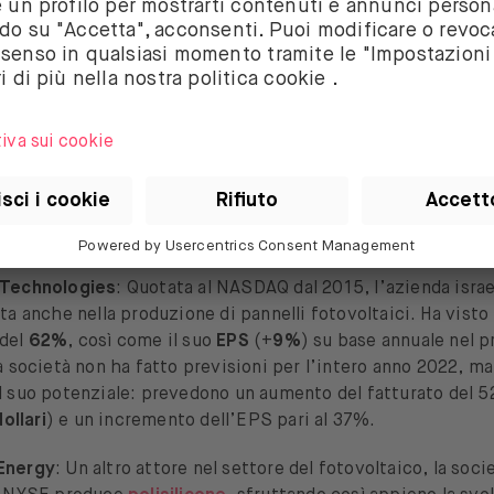
olar
: Sebbene sia stata scossa in borsa nel mese di aprile,
del 23%, l’azienda canadese specializzata nella produzione
i ha ancora dei buoni fondamentali. Le sue
entrate
sono au
oi
utili per azione
(EPS) sono aumentati del
255%
nel quar
u anno. La società ha anche alzato le previsioni di vendita 
uoi vertici, il fatturato dovrebbe essere tra
7 e 7,5 miliardi
linea con le previsioni degli analisti (+36,9% a 7,23 miliardi 
 dovrebbe aumentare del 60%.
 Technologies
: Quotata al NASDAQ dal 2015, l’azienda israe
ta anche nella produzione di pannelli fotovoltaici. Ha visto
 del
62%
, così come il suo
EPS
(+
9%
) su base annuale nel 
a società non ha fatto previsioni per l’intero anno 2022, ma 
l suo potenziale: prevedono un aumento del fatturato del 
dollari
) e un incremento dell’EPS pari al 37%.
Energy
: Un altro attore nel settore del fotovoltaico, la soci