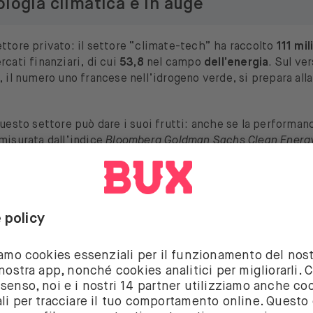
ologia climatica è in auge
ttore privato: il settore “climate-tech” ha raccolto
111 mil
rcati finanziari, di cui
53,8
nel campo
dell’energia
. Sul ve
, il numero uno francese nell’idrogeno verde, si prepara all
questo settore può dare i suoi frutti: anche se la performance
misurata dall’indice
Bloomberg Goldman Sachs Clean Energ
ri all’indice
MSCI World
nel 2021, si attesta comunque a
+1
!
ori e fornitori crescono esponenzialm
 non esaustivo di aziende del settore ad
alta crescita
in cu