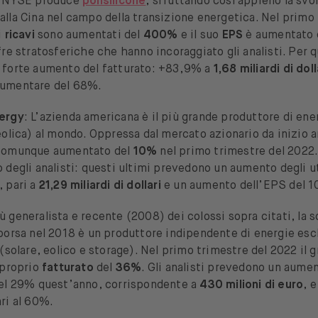
l NYSE produce
polisilicone
, sfruttando così appieno la svol
lla Cina nel campo della transizione energetica. Nel primo 
i
ricavi
sono aumentati del
400%
e il suo
EPS
è aumentato 
fre stratosferiche che hanno incoraggiato gli analisti. Per 
 forte aumento del fatturato: +83,9% a
1,68 miliardi di doll
umentare del 68%.
ergy
: L’azienda americana è il più grande produttore di ene
eolica) al mondo. Oppressa dal mercato azionario da inizio a
comunque aumentato del
10%
nel primo trimestre del 2022
 degli analisti: questi ultimi prevedono un aumento degli u
, pari a
21,29 miliardi di dollari
e un aumento dell’EPS del 
iù generalista e recente (2008) dei colossi sopra citati, la 
borsa nel 2018 è un produttore indipendente di energie es
 (solare, eolico e storage). Nel primo trimestre del 2022 il 
 proprio
fatturato
del
36%
. Gli analisti prevedono un aume
del 29% quest’anno, corrispondente a
430 milioni di euro
, 
ri al 60%.