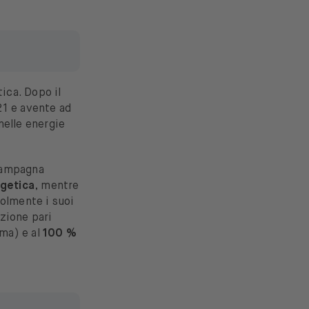
ica. Dopo il
21 e avente ad
nelle energie
 campagna
rgetica
, mentre
volmente i suoi
zione pari
ima) e al
100 %