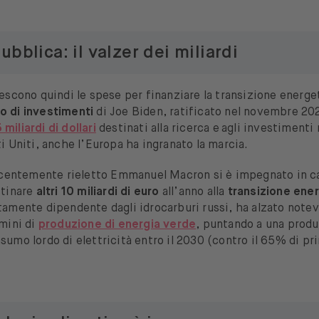
bblica: il valzer dei miliardi
rescono quindi le spese per finanziare la transizione energet
o di investimenti
di Joe Biden, ratificato nel novembre 20
 miliardi di dollari
destinati alla ricerca e agli investimenti 
ti Uniti, anche l’Europa ha ingranato la marcia.
 recentemente rieletto Emmanuel Macron si è impegnato in
stinare
altri 10 miliardi di euro
all’anno alla
transizione ene
ltamente dipendente dagli idrocarburi russi, ha alzato note
rmini di
produzione di energia verde
, puntando a una produ
sumo lordo di elettricità entro il 2030 (contro il 65% di pr