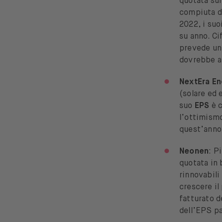
quotata su
compiuta da
2022, i suo
su anno. Ci
prevede un
dovrebbe a
NextEra En
(solare ed 
suo
EPS
è 
l’ottimismo
quest’anno
Neonen
: P
quotata in 
rinnovabili
crescere il
fatturato 
dell’EPS pa