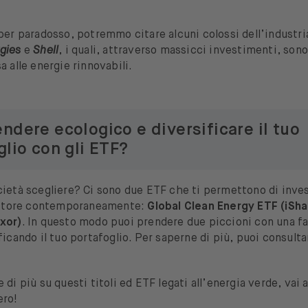
per paradosso, potremmo citare alcuni colossi dell’industri
gies
e
Shell
, i quali, attraverso massicci investimenti, son
a alle energie rinnovabili.
ndere ecologico e diversificare il tuo
glio con gli ETF?
ietà scegliere? Ci sono due ETF che ti permettono di inves
settore contemporaneamente:
Global Clean Energy ETF (iSha
xor)
. In questo modo puoi prendere due piccioni con una f
ficando il tuo portafoglio. Per saperne di più, puoi consult
di più su questi titoli ed ETF legati all’energia verde, vai ai
ero!