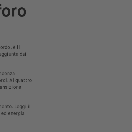
foro
s
rdo, è il
aggiunta dai
endenza
rdi. Ai quattro
ransizione
ento. Leggi il
e ed energia