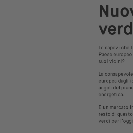
Ha
Nuov
No
Re
verd
Si
SM
Gl
Ne
Lo sapevi che l
Paese europeo p
suoi vicini?
La consapevole
europea dagli i
angoli del pian
energetica.
E un mercato in
resto di questo
verdi per l’oggi