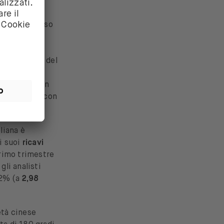
 con un ribasso
 di moduli
mentate del
to trimestre del
per il 2022.
 di dollari
, un
di dollari), con
liana è
 i suoi
ricavi
primo trimestre
gli analisti
52% (a
2,98
età cinese