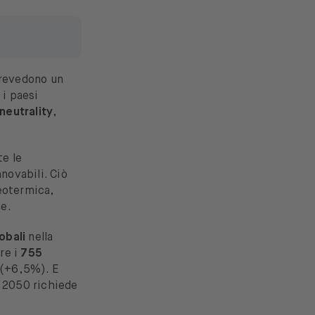
revedono un
 i paesi
neutrality
,
e le
novabili. Ciò
geotermica,
de.
lobali
nella
re i
755
i (+6,5%). E
l 2050 richiede