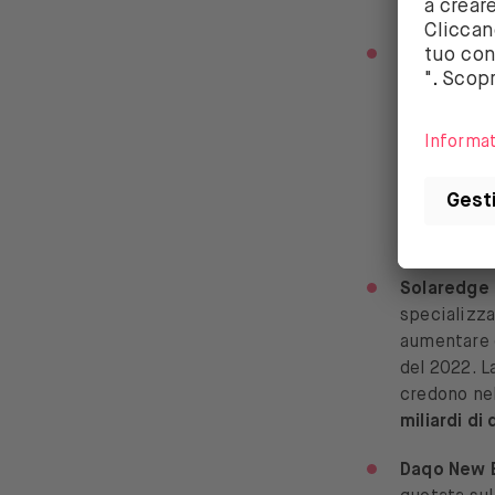
Canadian S
del prezzo 
fotovoltaic
47%
e i su
2021 anno s
Secondo i s
importo in 
un EPS che
Solaredge
specializza
aumentare
del 2022. L
credono ne
miliardi di 
Daqo New 