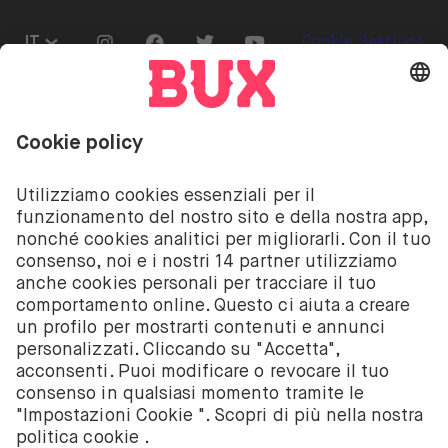
Go to "Instagram"
Go to "Facebook"
Go to "Twitter"
Go to "Youtube"
IT
Cookie Settings
Aprire il menu di cambio lingua
Investire comporta dei rischi. C’è la possibilità che
tu perda il tuo deposito.
I servizi di investimento su azioni ed ETF offerti da
BUX sono forniti da BUX B.V., società registrata
presso la Camera di Commercio di Amsterdam con il
numero 58403949. BUX B.V. è autorizzata a operare
dall’Autorità Olandese per i Mercati Finanziari (AFM)
nei limiti previsti dalla normativa vigente.
BUX B.V. non fornisce consulenza d’investimento e
gli investitori devono prendere le decisioni
d’investimento autonomamente o ricercando una
consulenza indipendente. Investire comporta