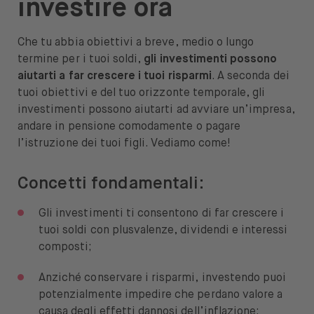
investire ora
Siamo BUX
Che tu abbia obiettivi a breve, medio o lungo
Lavora con noi
termine per i tuoi soldi,
gli investimenti possono
aiutarti a far crescere i tuoi risparmi
. A seconda dei
Stampa
tuoi obiettivi e del tuo orizzonte temporale, gli
Aiuto
investimenti possono aiutarti ad avviare un’impresa,
andare in pensione comodamente o pagare
l’istruzione dei tuoi figli. Vediamo come!
Concetti fondamentali:
Aprire il menu di cambio lingua
IT
Gli investimenti ti consentono di far crescere i
tuoi soldi con plusvalenze, dividendi e interessi
composti;
Anziché conservare i risparmi, investendo puoi
potenzialmente impedire che perdano valore a
causa degli effetti dannosi dell’inflazione;