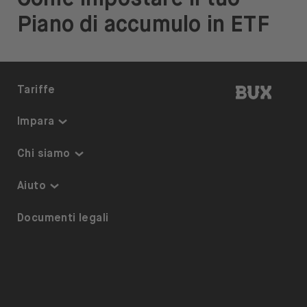
Piano di accumulo in ETF
BUX | I
Tariffe
Impara
Centro di apprendimento
Chi siamo
Investimenti tematici
Sicurezza e garanzia
Aiuto
ETF su BUX
Siamo BUX
Accessibilità
Documenti legali
Calendario dei dividendi
Lavora con noi
Referrals
Prestito titoli
Stampa