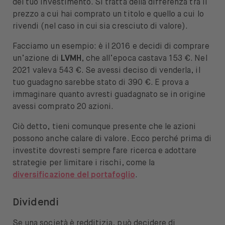
del tuo investimento. Si tratta della differenza tra il
prezzo a cui hai comprato un titolo e quello a cui lo
rivendi (nel caso in cui sia cresciuto di valore).
Facciamo un esempio: è il 2016 e decidi di comprare
un’azione di
LVMH
, che all’epoca castava 153 €. Nel
2021 valeva 543 €. Se avessi deciso di venderla, il
tuo guadagno sarebbe stato di 390 €. E prova a
immaginare quanto avresti guadagnato se in origine
avessi comprato 20 azioni.
Ciò detto, tieni comunque presente che le azioni
possono anche calare di valore. Ecco perché prima di
investite dovresti sempre fare ricerca e adottare
strategie per limitare i rischi, come la
diversificazione del portafoglio
.
Dividendi
Se una società è redditizia, può decidere di