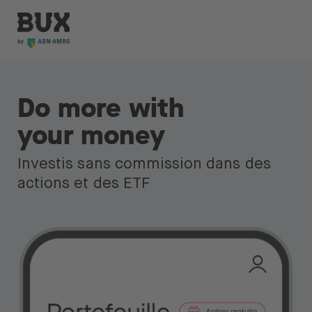
Skip to content
BUX | Réveille ton argent FR
Ferme
BUX Prime
Do more with
Frais
your money
Connaissances
Investis sans commission dans des
Apprendre à investir
actions et des ETF
Lexique
Investir dans
Actions & ETF
À propos