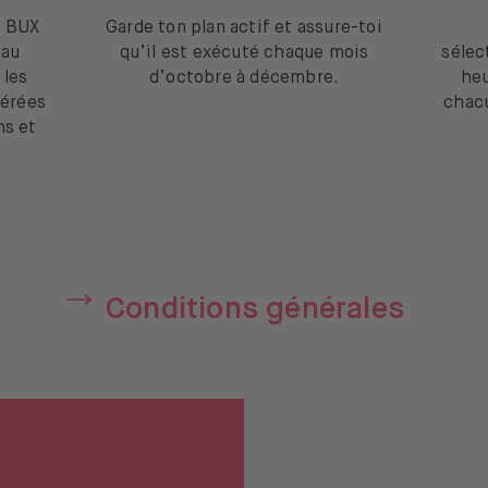
t BUX
Garde ton plan actif et assure-toi
’au
qu’il est exécuté chaque mois
sélec
 les
d’octobre à décembre.
heu
férées
chacu
ns et
Conditions générales