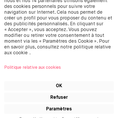
58403949. BUX B.V. est autorisé et réglementé par
l’Autorité néerlandaise des marchés financiers
(Autoriteit Financiële Markten – AFM).
BUX B.V. ne fournit pas de conseils d’investissement
et les investisseurs individuels doivent prendre leurs
propres décisions ou chercher des conseils
indépendants. Investir comporte des risques. La
valeur des investissements peut augmenter ou
diminuer et tu peux recevoir moins que ton
investissement initial ou perdre la totalité de ton
investissement.
Apple, le logo Apple, iPod, iPad, iPod touch et
iTunes sont des marques d’Apple Inc. enregistrées
aux États-Unis et dans d’autres pays. iPhone est une
marque d’Apple Inc. App Store est une marque de
service d’Apple Inc.