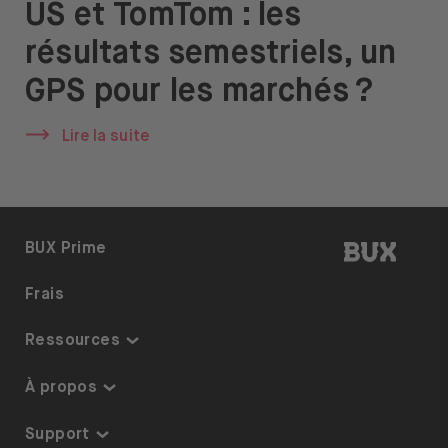
US et TomTom : les
À propos de nous
résultats semestriels, un
Emplois
GPS pour les marchés ?
Presse
Lire la suite
Support
BUX | R
BUX Prime
Ouvrir le menu de changement de langue
FR
Frais
Ressources
Centre de connaissances
À propos
Liste des thèmes
Sécurité et garanties
Support