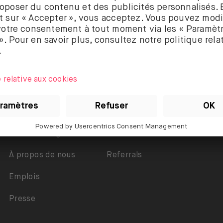
À propos
Support
Sécurité et garanties
Accessibilité
À propos de nous
Referrals
Emplois
Presse