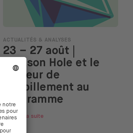
ACTUALITÉS & ANALYSES
23 – 27 août |
Jackson Hole et le
secteur de
l’habillement au
programme
Lire la suite