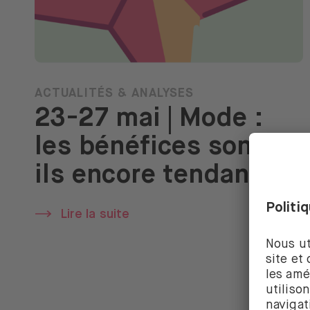
ACTUALITÉS & ANALYSES
23-27 mai | Mode :
les bénéfices sont-
ils encore tendance ?
Lire la suite