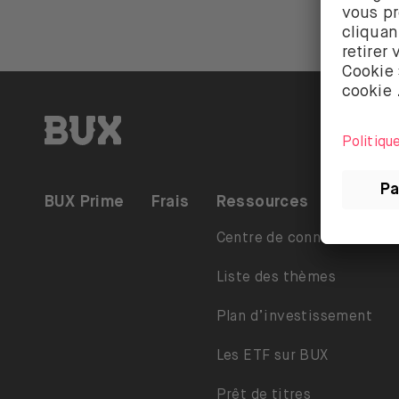
BUX | Réveille ton argent FR
BUX Prime
Frais
Ressources
Centre de connaissances
Liste des thèmes
Plan d’investissement
Les ETF sur BUX
Prêt de titres