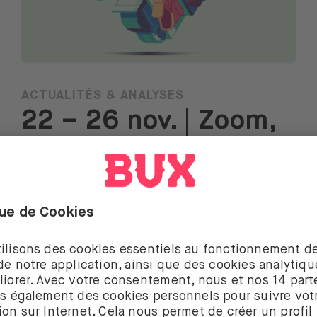
ACTUALITÉS & ANALYSES
22 – 26 nov. | Zoom,
industrie de la mode,
PMI et Black Friday
Lire la suite