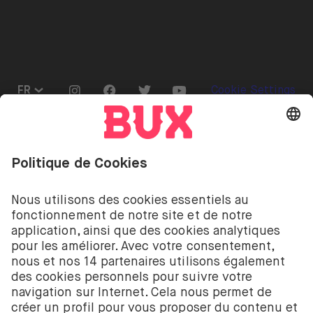
Presse
Go to "Instagram"
Go to "Facebook"
Go to "Twitter"
Go to "Youtube"
FR
Cookie Settings
Ouvrir le menu de changement de langue
Investir comporte des risques. Tu peux perdre ton
dépôt.
Les services d’investissement de BUX pour les
actions et les ETF sont fournis par BUX B.V. BUX B.V.
est enregistré auprès de la Chambre de commerce
néerlandaise à Amsterdam sous le numéro
58403949. BUX B.V. est autorisé et réglementé par
l’Autorité néerlandaise des marchés financiers
(Autoriteit Financiële Markten – AFM).