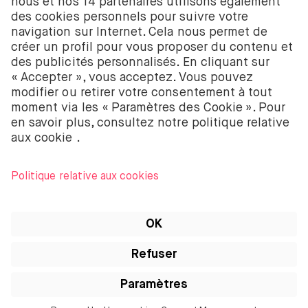
58403949. BUX B.V. est autorisé et réglementé par
l’Autorité néerlandaise des marchés financiers
(Autoriteit Financiële Markten – AFM).
BUX B.V. ne fournit pas de conseils d’investissement
et les investisseurs individuels doivent prendre leurs
propres décisions ou chercher des conseils
indépendants. Investir comporte des risques. La
valeur des investissements peut augmenter ou
diminuer et tu peux recevoir moins que ton
investissement initial ou perdre la totalité de ton
investissement.
Apple, le logo Apple, iPod, iPad, iPod touch et
iTunes sont des marques d’Apple Inc. enregistrées
aux États-Unis et dans d’autres pays. iPhone est une
marque d’Apple Inc. App Store est une marque de
service d’Apple Inc.