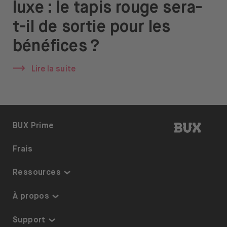
luxe : le tapis rouge sera-
À propos de nous
t-il de sortie pour les
Emplois
bénéfices ?
Presse
Lire la suite
Support
BUX | R
BUX Prime
Ouvrir le menu de changement de langue
FR
Frais
Ressources
Centre de connaissances
À propos
Liste des thèmes
Sécurité et garanties
Support