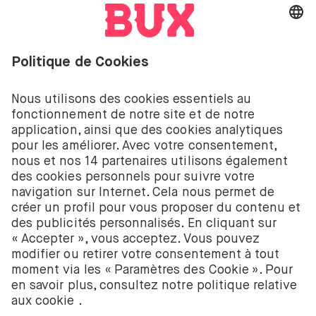
Investir comporte des risques. Tu peux perdre ton
dépôt.
Les services d’investissement de BUX pour les
actions et les ETF sont fournis par BUX B.V. BUX B.V.
est enregistré auprès de la Chambre de commerce
néerlandaise à Amsterdam sous le numéro
58403949. BUX B.V. est autorisé et réglementé par
l’Autorité néerlandaise des marchés financiers
(Autoriteit Financiële Markten – AFM).
BUX B.V. ne fournit pas de conseils d’investissement
et les investisseurs individuels doivent prendre leurs
propres décisions ou chercher des conseils
indépendants. Investir comporte des risques. La
valeur des investissements peut augmenter ou
diminuer et tu peux recevoir moins que ton