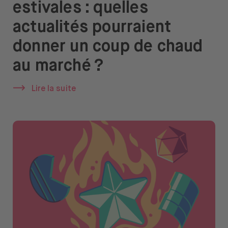
estivales : quelles
À propos de nous
actualités pourraient
Emplois
donner un coup de chaud
Presse
au marché ?
Support
Lire la suite
Ouvrir le menu de changement de langue
FR