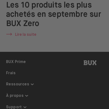
Les 10 produits les plus
achetés en septembre sur
BUX Zero
Lire la suite
BUX | R
BUX Prime
Frais
Ressources
Centre de connaissances
À propos
Liste des thèmes
Sécurité et garanties
Support