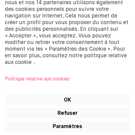
58403949. BUX B.V. est autorisé et réglementé par
l’Autorité néerlandaise des marchés financiers
(Autoriteit Financiële Markten – AFM).
BUX B.V. ne fournit pas de conseils d’investissement
et les investisseurs individuels doivent prendre leurs
propres décisions ou chercher des conseils
indépendants. Investir comporte des risques. La
valeur des investissements peut augmenter ou
diminuer et tu peux recevoir moins que ton
investissement initial ou perdre la totalité de ton
investissement.
Apple, le logo Apple, iPod, iPad, iPod touch et
iTunes sont des marques d’Apple Inc. enregistrées
aux États-Unis et dans d’autres pays. iPhone est une
marque d’Apple Inc. App Store est une marque de
service d’Apple Inc.