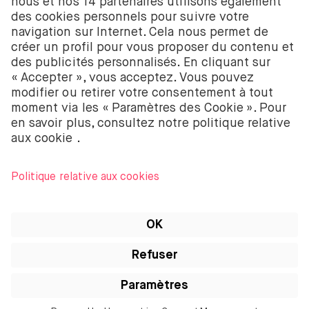
58403949. BUX B.V. est autorisé et réglementé par
l’Autorité néerlandaise des marchés financiers
(Autoriteit Financiële Markten – AFM).
BUX B.V. ne fournit pas de conseils d’investissement
et les investisseurs individuels doivent prendre leurs
propres décisions ou chercher des conseils
indépendants. Investir comporte des risques. La
valeur des investissements peut augmenter ou
diminuer et tu peux recevoir moins que ton
investissement initial ou perdre la totalité de ton
investissement.
Apple, le logo Apple, iPod, iPad, iPod touch et
iTunes sont des marques d’Apple Inc. enregistrées
aux États-Unis et dans d’autres pays. iPhone est une
marque d’Apple Inc. App Store est une marque de
service d’Apple Inc.