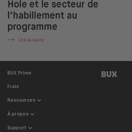
Hole et le secteur de
À propos de nous
l’habillement au
Emplois
programme
Presse
Lire la suite
Support
BUX | R
BUX Prime
Ouvrir le menu de changement de langue
FR
Frais
Ressources
Centre de connaissances
À propos
Liste des thèmes
Sécurité et garanties
Support