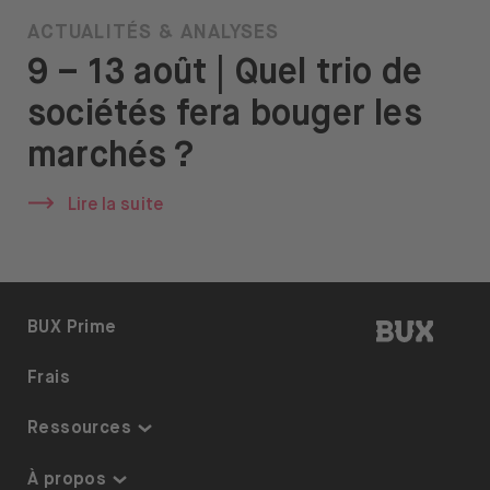
ACTUALITÉS & ANALYSES
9 – 13 août | Quel trio de
sociétés fera bouger les
marchés ?
Lire la suite
BUX | R
BUX Prime
Frais
Ressources
Centre de connaissances
À propos