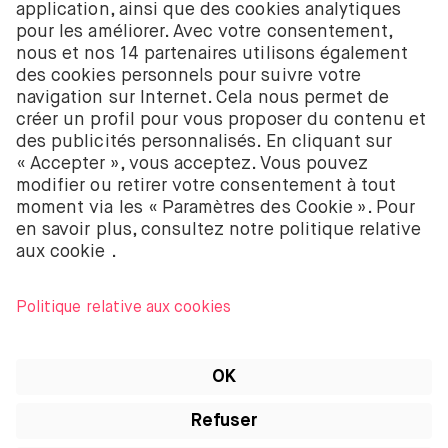
est enregistré auprès de la Chambre de commerce
néerlandaise à Amsterdam sous le numéro
58403949. BUX B.V. est autorisé et réglementé par
l’Autorité néerlandaise des marchés financiers
(Autoriteit Financiële Markten – AFM).
BUX B.V. ne fournit pas de conseils d’investissement
et les investisseurs individuels doivent prendre leurs
propres décisions ou chercher des conseils
indépendants. Investir comporte des risques. La
valeur des investissements peut augmenter ou
diminuer et tu peux recevoir moins que ton
investissement initial ou perdre la totalité de ton
investissement.
Apple, le logo Apple, iPod, iPad, iPod touch et
iTunes sont des marques d’Apple Inc. enregistrées
aux États-Unis et dans d’autres pays. iPhone est une
marque d’Apple Inc. App Store est une marque de