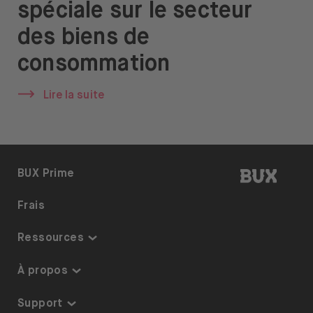
spéciale sur le secteur
À propos de nous
des biens de
Emplois
consommation
Presse
Lire la suite
Support
BUX | R
BUX Prime
Ouvrir le menu de changement de langue
FR
Frais
Ressources
Centre de connaissances
À propos
Liste des thèmes
Sécurité et garanties
Support