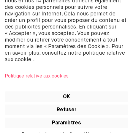
58403949. BUX B.V. est autorisé et réglementé par
l’Autorité néerlandaise des marchés financiers
(Autoriteit Financiële Markten – AFM).
BUX B.V. ne fournit pas de conseils d’investissement
et les investisseurs individuels doivent prendre leurs
propres décisions ou chercher des conseils
indépendants. Investir comporte des risques. La
valeur des investissements peut augmenter ou
diminuer et tu peux recevoir moins que ton
investissement initial ou perdre la totalité de ton
investissement.
Apple, le logo Apple, iPod, iPad, iPod touch et
iTunes sont des marques d’Apple Inc. enregistrées
aux États-Unis et dans d’autres pays. iPhone est une
marque d’Apple Inc. App Store est une marque de
service d’Apple Inc.