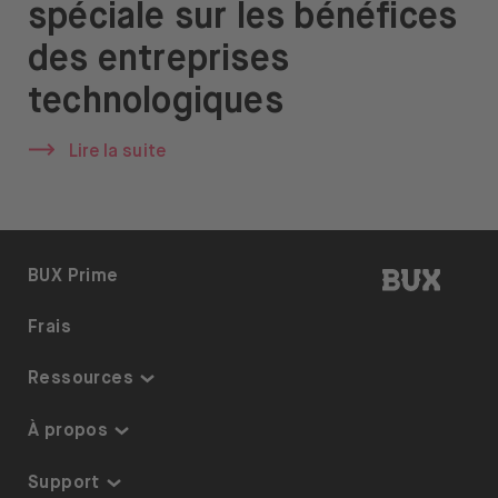
spéciale sur les bénéfices
À propos de nous
des entreprises
Emplois
technologiques
Presse
Lire la suite
Support
BUX | R
BUX Prime
Ouvrir le menu de changement de langue
FR
Frais
Ressources
Centre de connaissances
À propos
Liste des thèmes
Sécurité et garanties
Support