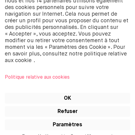
58403949. BUX B.V. est autorisé et réglementé par
l’Autorité néerlandaise des marchés financiers
(Autoriteit Financiële Markten – AFM).
BUX B.V. ne fournit pas de conseils d’investissement
et les investisseurs individuels doivent prendre leurs
propres décisions ou chercher des conseils
indépendants. Investir comporte des risques. La
valeur des investissements peut augmenter ou
diminuer et tu peux recevoir moins que ton
investissement initial ou perdre la totalité de ton
investissement.
Apple, le logo Apple, iPod, iPad, iPod touch et
iTunes sont des marques d’Apple Inc. enregistrées
aux États-Unis et dans d’autres pays. iPhone est une
marque d’Apple Inc. App Store est une marque de
service d’Apple Inc.