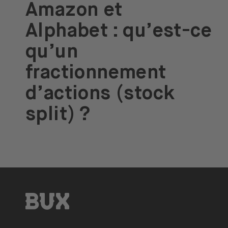
Amazon et
Alphabet : qu’est-ce
qu’un
fractionnement
d’actions (stock
split) ?
BUX | Réveille ton argent FR