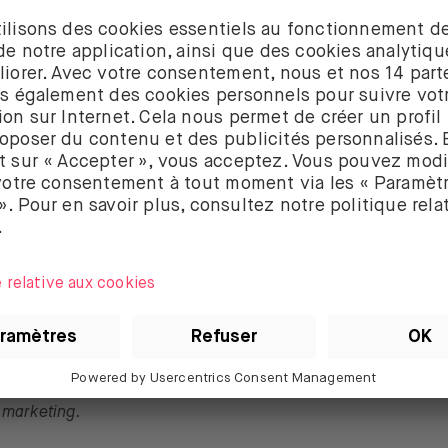
à 1:5 (une action pour cinq).
i dans Apple ou Tesla avec BUX Zero, le fractionnement s’a
n que tu aies des actions de la société jusqu’à la date limite
ût, et pour Tesla, le 21 août.
nt aura lieu après la fermeture du marché américain le 28 a
quement les actions supplémentaires sur ton compte le jou
-dire le lundi 31 août.
haque action individuelle diminuera en conséquence, mais t
total dans l’entreprise ne changera pas. Aussi, et si tu le 
 acheter des actions supplémentaires à un prix inférieur.
 de vue, opinions et analyses présentés dans cet article ne d
e des conseils d’investissement personnels et les investis
ivent prendre leurs propres décisions ou demander un avis i
 été préparé conformément aux exigences légales visant à pr
pendant de la recherche en investissements et est considér
marketing.