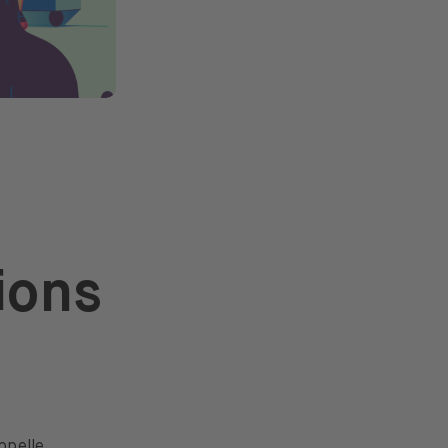
ions
ppelle