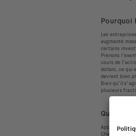
Pourquoi 
Les entreprises
augmenté massi
certains invest
Prenons l’exemp
cours de l’acti
dollars, ce qui
devient bien pl
Bien qu’il s’ag
plusieurs frac
Que vont 
Apple et Tesla 
Chez Apple, la 