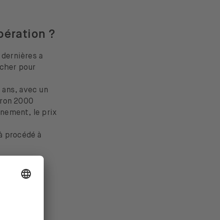
pération ?
 dernières a
 cher pour
x ans, avec un
viron 2000
nnement, le prix
jà procédé à
mois d’août.
est un