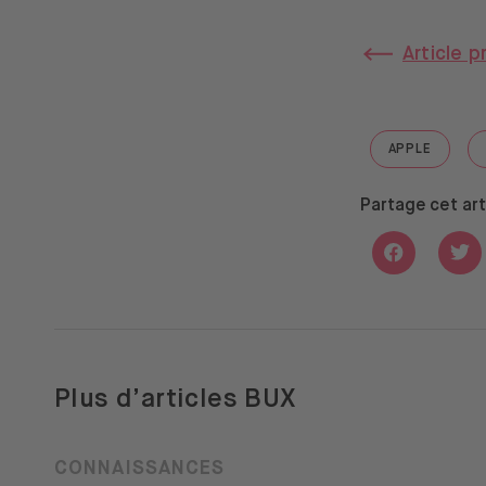
Article 
APPLE
GO TO "AP
Partage cet art
Share with
Sha
Plus d’articles BUX
CONNAISSANCES