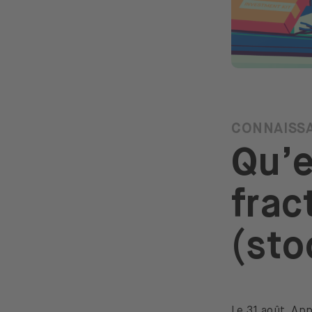
CONNAISS
Qu’e
frac
(sto
Le 31 août, App