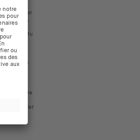
ppliquera pour
. Pour Apple,
oût. Ainsi, tu
r ouvré
on
souhaites, tu
oivent pas être
seurs
ndépendant. Cet
omouvoir le
é comme une