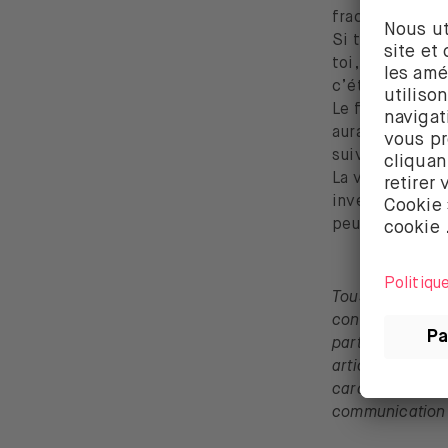
fractionnement 
Si tu as invest
toi, à conditio
c’était le 24 ao
Le fractionneme
auras automati
suivant, c’est-à
La valeur de c
investissement 
peux désormais
Tous les points
considérés comm
particuliers do
article n’a pas
caractère indé
communication 