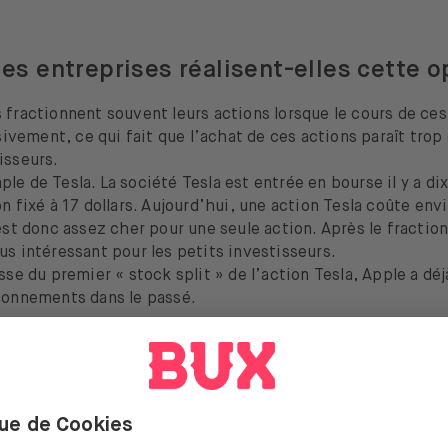
les entreprises réalisent-elles cette o
 fractionnent souvent leurs actions lorsque le cours de ces
vement, ce qui fait que l’achat de ces actions paraît trop
isseurs.
le de Tesla. La société Tesla est entrée en bourse il y a di
on fixé à 17 dollars. Aujourd’hui, une action Tesla coûte en
 est donc assez cher pour une seule action. Après le fractio
us intéressant pour les petits investisseurs.
isse du premier « stock split » de l’action Tesla, Apple a dé
tionnements dans le passé.
devenir mes actions Apple et Tesla ?
procéderont au fractionnement de leurs actions à la fin du 
division est de 1:4 (une action pour quatre). Chez Tesla, c’