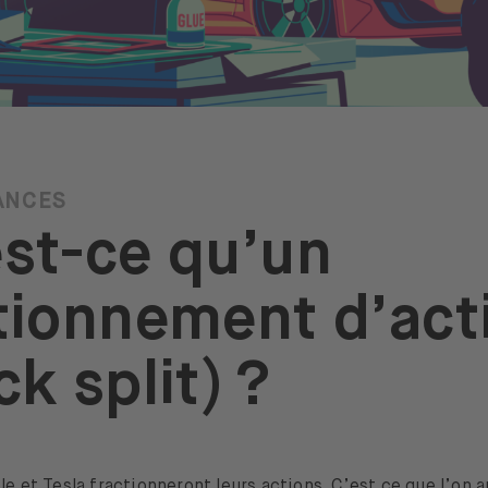
ANCES
st-ce qu’un
tionnement d’act
ck split) ?
le et Tesla fractionneront leurs actions. C’est ce que l’on a