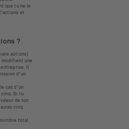
nt que tu ne le
d’actions et
tions ?
orate actions)
i modifient une
entreprise. Il
mission d’un
le cas d’un
cinq. Si tu
valeur de ton
 auras cinq
 nombre total