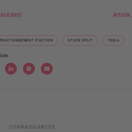
précédent
Article
FRACTIONNEMENT D'ACTION
STOCK SPLIT
TESLA
PLE"
GO TO "FRACTIONNEMENT D'ACTION"
GO TO "STOCK SPLIT"
GO TO "TE
icle
 Facebook
re with Twitter
Share with Linkedin
Share with Whatsapp
Share with Email
CONNAISSANCES