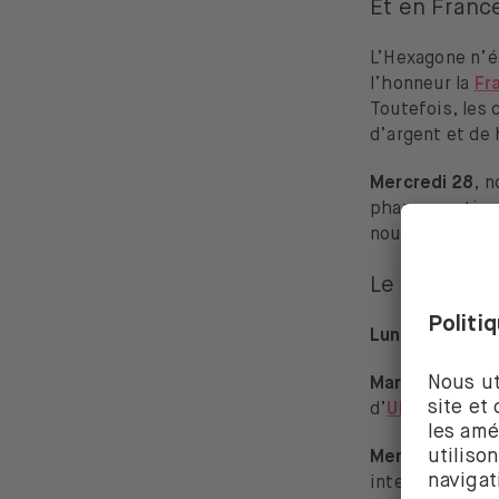
Et en Franc
L’Hexagone n’é
l’honneur la
Fr
Toutefois, les 
d’argent et de
Mercredi 28
, n
pharmaceutique
nouveau traite
Le calendri
Lundi –
Indice 
Mardi –
Indice 
d’
UPS
et de
Vi
Mercredi –
Dép
international d