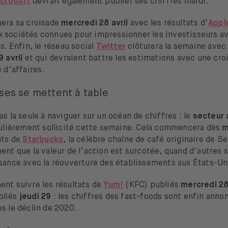
crosoft
devrait également publier ses chiffres mardi.
uera sa croisade
mercredi 28 avril
avec les résultats d’
Appl
x sociétés connues pour impressionner les investisseurs a
es. Enfin, le réseau social
Twitter
clôturera la semaine avec 
9 avril
et qui devraient battre les estimations avec une cro
e d’affaires.
ises se mettent à table
as la seule à naviguer sur un océan de chiffres : le
secteur 
iculièrement sollicité cette semaine. Cela commencera dès
m
ats de
Starbucks
, la célèbre chaîne de café originaire de Se
ent que la valeur de l’action est surcotée, quand d’autres 
ssance avec la réouverture des établissements aux États-Un
ent suivre les résultats de
Yum!
(KFC) publiés
mercredi 2
bliés
jeudi 29
: les chiffres des fast-foods sont enfin anno
s le déclin de 2020.