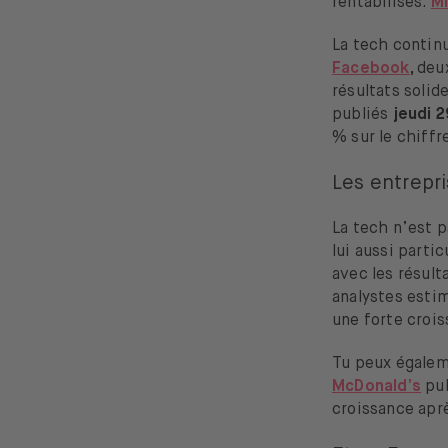
rentabilisés.
Mi
La tech contin
Facebook
,
deu
résultats solid
publiés
jeudi 2
% sur le chiffr
Les entrepr
La tech n’est p
lui aussi part
avec les résult
analystes estim
une forte croi
Tu peux égalem
McDonald’s
pu
croissance aprè