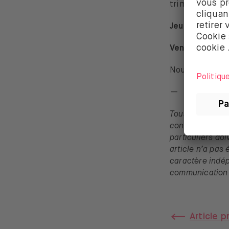
trimestriels d’
Jeudi –
PIB amé
Vendredi
– Chif
Nous te retrou
—
Tous les points
considérés comm
particuliers do
article n’a pas
caractère indé
communication 
Article 