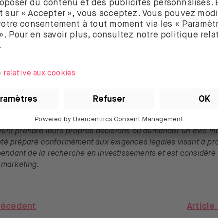
Altice
,
Boeing
,
et d’
eBay
.
ricain du premier trimestre,
chiffres trimestriels d’
Amaz
fres trimestriels d’
Exxon Mobil
.
vons la semaine prochaine pour de nouvelles aventures sur 
 de vue, opinions et analyses présentés dans cet article ne d
e des conseils d’investissement personnels et les investis
ivent prendre leurs propres décisions ou demander un avis i
 été préparé conformément aux exigences légales visant à pr
pendant de la recherche en investissements et est considér
marketing.
précédent
Article