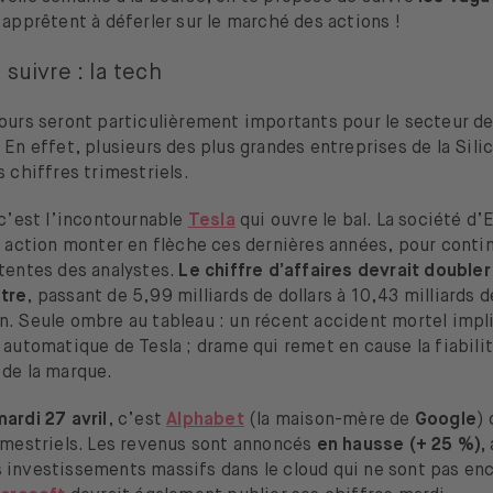
’apprêtent à déferler sur le marché des actions !
 suivre : la tech
jours seront particulièrement importants pour le secteur d
 En effet, plusieurs des plus grandes entreprises de la Silic
s chiffres trimestriels.
 c’est l’incontournable
Tesla
qui ouvre le bal. La société d’
n action monter en flèche ces dernières années, pour cont
ttentes des analystes.
Le chiffre d’affaires devrait doubler
tre
, passant de 5,99 milliards de dollars à 10,43 milliards d
. Seule ombre au tableau : un récent accident mortel impli
 automatique de Tesla ; drame qui remet en cause la fiabili
 de la marque.
mardi 27 avril
, c’est
Alphabet
(la maison-mère de
Google
) 
rimestriels. Les revenus sont annoncés
en hausse (+ 25 %),
 investissements massifs dans le cloud qui ne sont pas en