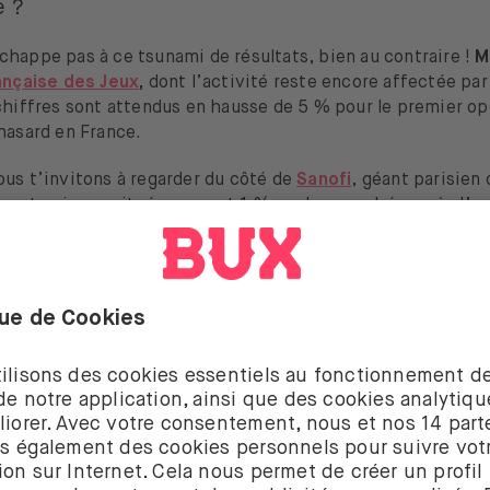
e ?
chappe pas à ce tsunami de résultats, bien au contraire !
M
ançaise des Jeux
,
dont l’activité reste encore affectée par 
chiffres sont attendus en hausse de 5 % pour le premier op
 hasard en France.
ous t’invitons à regarder du côté de
Sanofi
, géant parisien 
, et qui gagnait récemment 1 % sur les marchés après l’a
ment contre une maladie des os.
er économique
Ifo allemand du climat des affaires.
de confiance des consommateurs aux États-Unis,
chiffres 
sa
.
enses de consommation des ménages en France, balance
e biens et chiffres des stocks de pétrole aux États-Unis, c