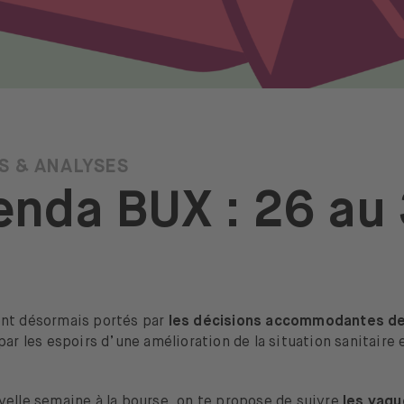
S & ANALYSES
enda BUX : 26 au
nt désormais portés par
les décisions accommodantes des
par les espoirs d’une amélioration de la situation sanitaire 
velle semaine à la bourse, on te propose de suivre
les vagu