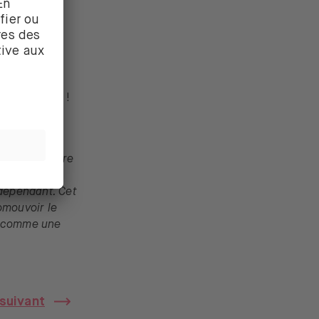
on
.
les marchés !
oivent pas être
seurs
ndépendant. Cet
omouvoir le
é comme une
 suivant