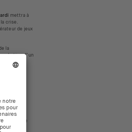
ardi
mettra à
la crise.
érateur de jeux
de la
pprobation d’un
trimestriels
 du commerce
hiffres